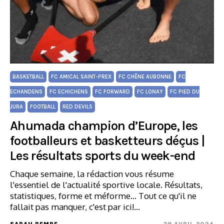
BASKETBALL
FC AMICAL SAINT-PREX
FC CHÊNE AUBONNE
FC
ECHANDENS
FC ECHICHENS
FC FORWARD
FC LONAY
FC PIED DU
JURA
FOOTBALL
RED DEVILS
Ahumada champion d’Europe, les
footballeurs et basketteurs déçus |
Les résultats sports du week-end
Chaque semaine, la rédaction vous résume
l'essentiel de l'actualité sportive locale. Résultats,
statistiques, forme et méforme... Tout ce qu'il ne
fallait pas manquer, c'est par ici!…