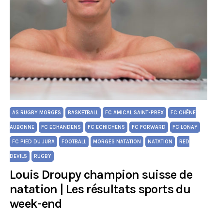
AS RUGBY MORGES
BASKETBALL
FC AMICAL SAINT-PREX
FC CHÊNE
AUBONNE
FC ECHANDENS
FC ECHICHENS
FC FORWARD
FC LONAY
FC PIED DU JURA
FOOTBALL
MORGES NATATION
NATATION
RED
DEVILS
RUGBY
Louis Droupy champion suisse de
natation | Les résultats sports du
week-end