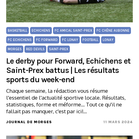
BASKETBALL
ECHICHENS
FC AMICAL SAINT-PREX
FC CHÊNE AUBONNE
FC ECHICHENS
FC FORWARD
FC LONAY
FOOTBALL
LONAY
MORGES
RED DEVILS
SAINT-PREX
Le derby pour Forward, Echichens et
Saint-Prex battus | Les résultats
sports du week-end
Chaque semaine, la rédaction vous résume
l'essentiel de l'actualité sportive locale. Résultats,
statistiques, forme et méforme... Tout ce qu'il ne
fallait pas manquer, c'est par ici!…
JOURNAL DE MORGES
11 MARS 2024