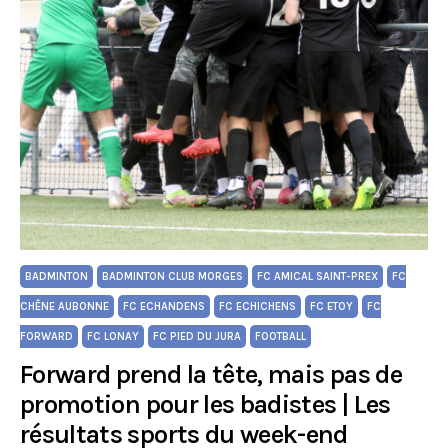
BADMINTON
BADMINTON CLUB MORGES
FC AMICAL SAINT-PREX
FC
CHÊNE AUBONNE
FC ECHANDENS
FC ECHICHENS
FC ETOY
FC
FORWARD
FC LONAY
FC PIED DU JURA
FOOTBALL
Forward prend la tête, mais pas de
promotion pour les badistes | Les
résultats sports du week-end