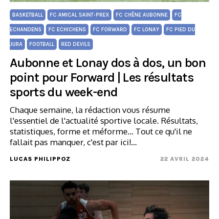
BASKETBALL
FC AMICAL SAINT-PREX
FC CHÊNE AUBONNE
FC
ECHANDENS
FC ECHICHENS
FC FORWARD
FC LONAY
FC PIED DU
JURA
FOOTBALL
RED DEVILS
Aubonne et Lonay dos à dos, un bon
point pour Forward | Les résultats
sports du week-end
Chaque semaine, la rédaction vous résume
l'essentiel de l'actualité sportive locale. Résultats,
statistiques, forme et méforme... Tout ce qu'il ne
fallait pas manquer, c'est par ici!…
LUCAS PHILIPPOZ
22 AVRIL 2024