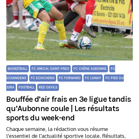
BASKETBALL
FC AMICAL SAINT-PREX
FC CHÊNE AUBONNE
FC
ECHANDENS
FC ECHICHENS
FC FORWARD
FC LONAY
FC PIED DU
JURA
FOOTBALL
RED DEVILS
Bouffée d’air frais en 3e ligue tandis
qu’Aubonne coule | Les résultats
sports du week-end
Chaque semaine, la rédaction vous résume
l'essentiel de l'actualité sportive locale. Résultats,