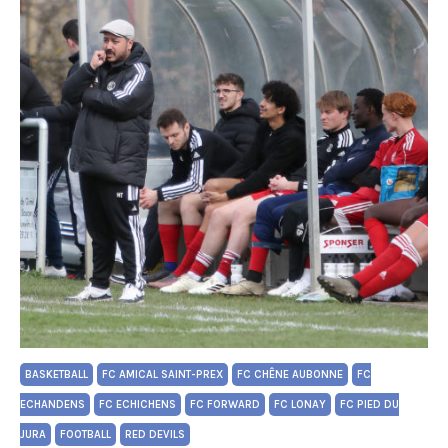
BASKETBALL
FC AMICAL SAINT-PREX
FC CHÊNE AUBONNE
FC
ECHANDENS
FC ECHICHENS
FC FORWARD
FC LONAY
FC PIED DU
JURA
FOOTBALL
RED DEVILS