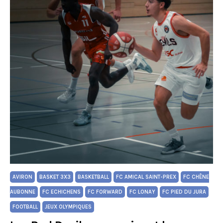
AVIRON
BASKET 3X3
BASKETBALL
FC AMICAL SAINT-PREX
FC CHÊNE
AUBONNE
FC ECHICHENS
FC FORWARD
FC LONAY
FC PIED DU JURA
FOOTBALL
JEUX OLYMPIQUES