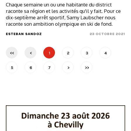
Chaque semaine un ou une habitante du district
raconte sa région et les activités qu'il y fait. Pour ce
dix-septième arrêt sportif, Samy Laubscher nous
raconte son ambition olympique en ski de fond.
ESTEBAN SANDOZ
23 OCTOBRE 2021
<<
<
1
2
3
4
5
6
7
>
>>