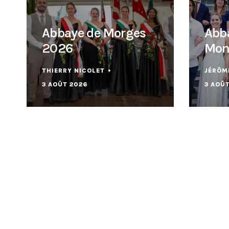
Abbaye de Morges
Abb
2026
Mon
THIERRY NICOLET
JÉRÔM
3 AOÛT 2026
3 AOÛ