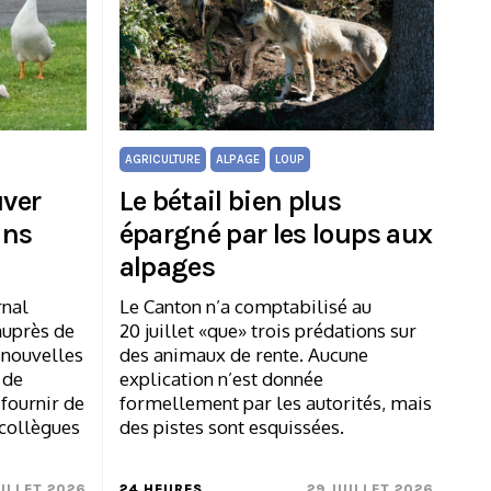
AGRICULTURE
ALPAGE
LOUP
uver
Le bétail bien plus
ans
épargné par les loups aux
alpages
rnal
Le Canton n’a comptabilisé au
auprès de
20 juillet «que» trois prédations sur
 nouvelles
des animaux de rente. Aucune
 de
explication n’est donnée
fournir de
formellement par les autorités, mais
 collègues
des pistes sont esquissées.
UILLET 2026
24 HEURES
29 JUILLET 2026