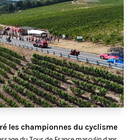
ébré les championnes du cyclisme
assage du Tour de France masculin dans