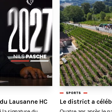
SPORTS
n du Lausanne HC
Le district a cél
 la signature du
Quatre ans après le p