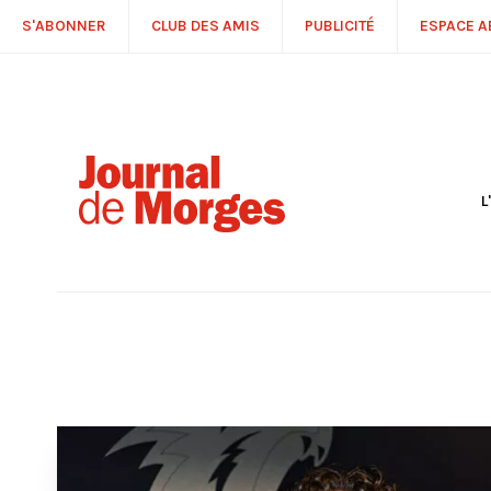
S'ABONNER
CLUB DES AMIS
PUBLICITÉ
ESPACE 
L
S
R
P
É
T
C
P