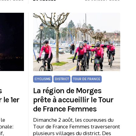
CYCLISME
DISTRICT
TOUR DE FRANCE
s
La région de Morges
 le 1er
prête à accueillir le Tour
de France Femmes
 le
Dimanche 2 août, les coureuses du
onale:
Tour de France Femmes traverseront
f,
plusieurs villages du district. Des