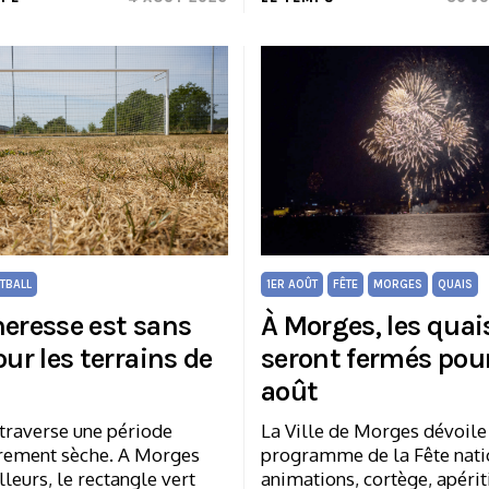
1ER AOÛT
FÊTE
MORGES
QUAIS
TBALL
À Morges, les quai
heresse est sans
seront fermés pour
our les terrains de
août
La Ville de Morges dévoile
 traverse une période
programme de la Fête nati
èrement sèche. A Morges
animations, cortège, apériti
eurs, le rectangle vert