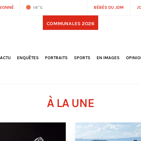
ABONNÉ
BÉBÉS DU JDM
J
19
°C
COMMUNALES 2026
'ACTU
ENQUÊTES
PORTRAITS
SPORTS
EN IMAGES
OPINI
OCIÉTÉ
FOOTBALL
DÉCOUVERTE DE NOS
DESSI
EPORTAGES
OMNISPORTS
VILLES ET VILLAGES
ÉDITOS
OLITIQUE
RÉSULTATS / CLASSEMENTS
GALERIES PHOTOS
LA CHR
LECTIONS 2026
PARIS 2024
VIDÉOS
DUBAT
ERROIR
POINTS
À LA UNE
ULTURE
LANÈTE