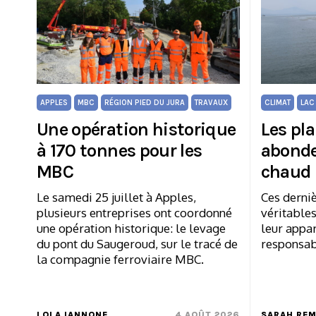
APPLES
MBC
RÉGION PIED DU JURA
TRAVAUX
CLIMAT
LAC
Une opération historique
Les pl
à 170 tonnes pour les
abonde
MBC
chaud
Le samedi 25 juillet à Apples,
Ces derni
plusieurs entreprises ont coordonné
véritables
une opération historique: le levage
leur appar
du pont du Saugeroud, sur le tracé de
responsabl
la compagnie ferroviaire MBC.
LOLA IANNONE
4 AOÛT 2026
SARAH RE