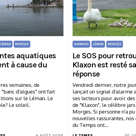
 LÉMAN
MORGES
ANIMAUX
LÉMAN
MORGES
antes aquatiques
Le SOS pour retro
nt à cause du
Klaxon est resté s
réponse
ères semaines, de
Vendredi dernier, notre jou
 "banc d'algues" ont fait
lançait un signal d'alarme 
itions sur le Léman. Le
ses lecteurs pour avoir des
e? Le soleil.
de "Klaxon", le célèbre jars
Morges. Si personne n'a pu 
nouvelles rassurantes, nos
du Temps ont…
MPE
4 AOÛT 2026
LE TEMPS
30 J