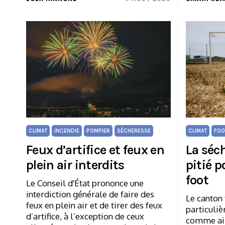
CLIMAT
INCENDIE
POMPIER
SÉCHERESSE
CLIMAT
FOO
Feux d’artifice et feux en
La séc
plein air interdits
pitié p
foot
Le Conseil d'État prononce une
interdiction générale de faire des
Le canton
feux en plein air et de tirer des feux
particuli
d’artifice, à l’exception de ceux
comme aill