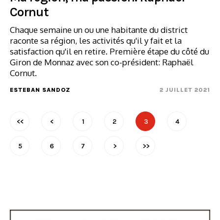
Cornut
Chaque semaine un ou une habitante du district
raconte sa région, les activités qu'il y fait et la
satisfaction qu'il en retire. Première étape du côté du
Giron de Monnaz avec son co-président: Raphaël
Cornut.
ESTEBAN SANDOZ
2 JUILLET 2021
<<
<
1
2
3
4
5
6
7
>
>>