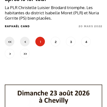
La PLR Christelle Luisier Brodard triomphe. Les
habitantes du district Isabelle Moret (PLR) et Nuria
Gorrite (PS) bien placées.
RAPHAËL CAND
20 MARS 2022
<<
<
1
2
3
4
>
>>