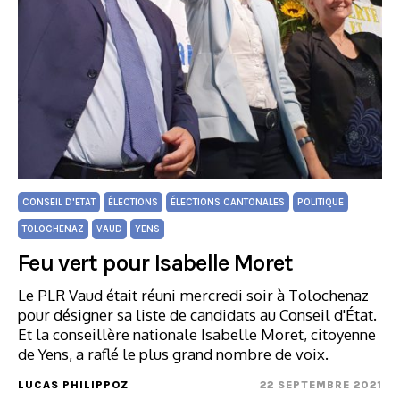
CONSEIL D'ETAT
ÉLECTIONS
ÉLECTIONS CANTONALES
POLITIQUE
TOLOCHENAZ
VAUD
YENS
Feu vert pour Isabelle Moret
Le PLR Vaud était réuni mercredi soir à Tolochenaz
pour désigner sa liste de candidats au Conseil d'État.
Et la conseillère nationale Isabelle Moret, citoyenne
de Yens, a raflé le plus grand nombre de voix.
LUCAS PHILIPPOZ
22 SEPTEMBRE 2021