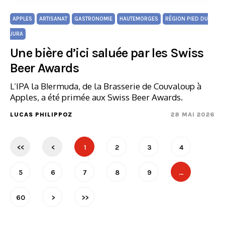
APPLES
ARTISANAT
GASTRONOMIE
HAUTEMORGES
RÉGION PIED DU
JURA
Une bière d’ici saluée par les Swiss
Beer Awards
L’IPA la B!ermuda, de la Brasserie de Couvaloup à
Apples, a été primée aux Swiss Beer Awards.
LUCAS PHILIPPOZ
28 MAI 2026
<<
<
1
2
3
4
5
6
7
8
9
…
60
>
>>