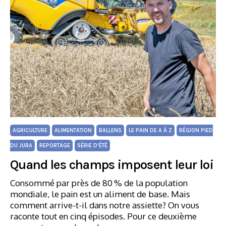
AGRICULTURE
ALIMENTATION
BALLENS
LE PAIN DE A À Z
RÉGION PIED
DU JURA
REPORTAGE
SÉRIE D'ÉTÉ
Quand les champs imposent leur loi
Consommé par près de 80 % de la population
mondiale, le pain est un aliment de base. Mais
comment arrive-t-il dans notre assiette? On vous
raconte tout en cinq épisodes. Pour ce deuxième