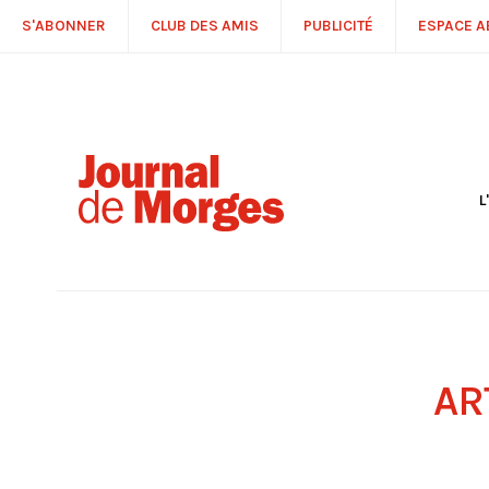
S'ABONNER
CLUB DES AMIS
PUBLICITÉ
ESPACE 
L
S
R
P
É
T
C
P
AR