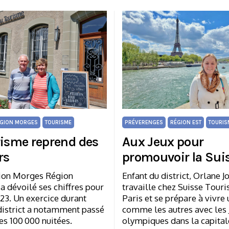
GION MORGES
TOURISME
PRÉVERENGES
RÉGION EST
TOURIS
risme reprend des
Aux Jeux pour
rs
promouvoir la Sui
tion Morges Région
Enfant du district, Orlane J
 dévoilé ses chiffres pour
travaille chez Suisse Tour
23. Un exercice durant
Paris et se prépare à vivre 
district a notamment passé
comme les autres avec les 
es 100 000 nuitées.
olympiques dans la capital