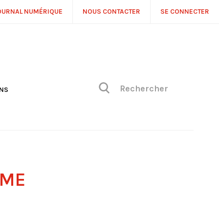
OURNAL NUMÉRIQUE
NOUS CONTACTER
SE CONNECTER
ONS
NS
ONIQUE DE PHILIPPE
H
 DE VUE
SME