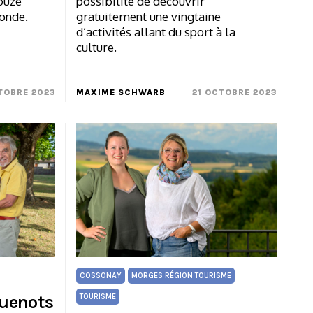
ouze
possibilité de découvrir
monde.
gratuitement une vingtaine
d’activités allant du sport à la
culture.
TOBRE 2023
MAXIME SCHWARB
21 OCTOBRE 2023
COSSONAY
MORGES RÉGION TOURISME
guenots
TOURISME