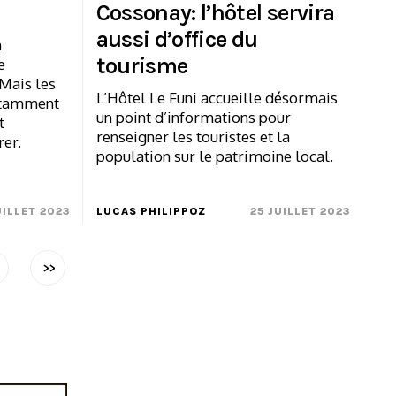
Cossonay: l’hôtel servira
aussi d’office du
n
tourisme
e
 Mais les
L’Hôtel Le Funi accueille désormais
notamment
un point d’informations pour
t
renseigner les touristes et la
rer.
population sur le patrimoine local.
UILLET 2023
LUCAS PHILIPPOZ
25 JUILLET 2023
>>