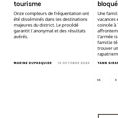
tourisme
bloquée
Onze compteurs de fréquentation ont
Une famil
été disséminés dans les destinations
vacances e
majeures du district. Le procédé
coincée à 
garantit l’anonymat et des résultats
affrontem
avérés.
l'armée is
famille té
trouver un
rapatriem
MARINE DUPASQUIER
13 OCTOBRE 2023
YANN GIRA
<<
<