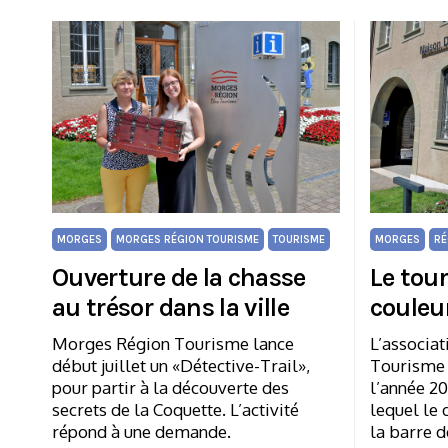
MORGES
MORGES RÉGION TOURISME
TOURISME
MORGES
RÉ
Ouverture de la chasse
Le tou
au trésor dans la ville
couleu
Morges Région Tourisme lance
L’associa
début juillet un «Détective-Trail»,
Tourisme a
pour partir à la découverte des
l’année 20
secrets de la Coquette. L’activité
lequel le 
répond à une demande.
la barre d