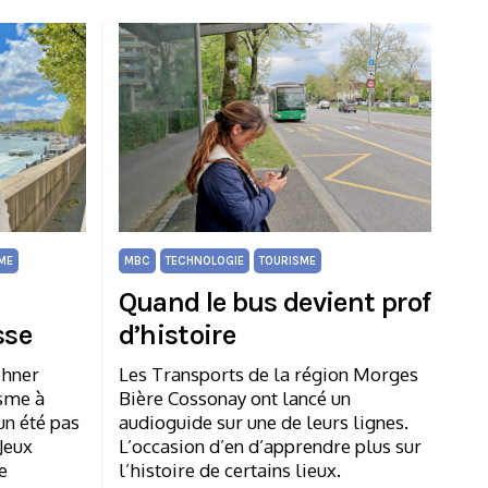
ME
MBC
TECHNOLOGIE
TOURISME
Quand le bus devient prof
sse
d’histoire
ohner
Les Transports de la région Morges
isme à
Bière Cossonay ont lancé un
un été pas
audioguide sur une de leurs lignes.
Jeux
L’occasion d’en d’apprendre plus sur
e
l’histoire de certains lieux.