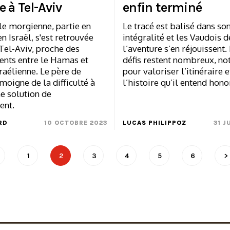
 à Tel-Aviv
enfin terminé
le morgienne, partie en
Le tracé est balisé dans so
n Israël, s'est retrouvée
intégralité et les Vaudois d
Tel-Aviv, proche des
l’aventure s’en réjouissent.
ents entre le Hamas et
défis restent nombreux, 
raélienne. Le père de
pour valoriser l’itinéraire e
moigne de la difficulté à
l’histoire qu’il entend hono
e solution de
ent.
RD
10 OCTOBRE 2023
LUCAS PHILIPPOZ
31 J
1
2
3
4
5
6
>