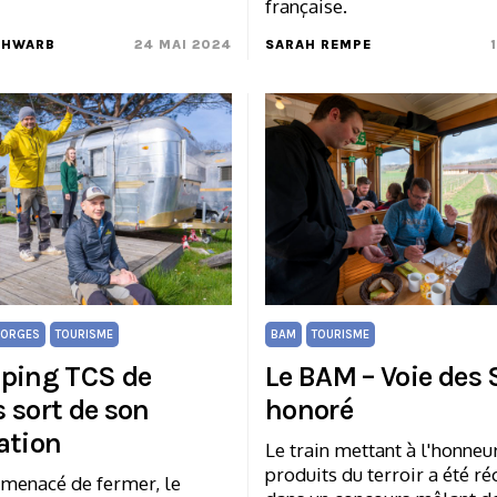
française.
CHWARB
24 MAI 2024
SARAH REMPE
ORGES
TOURISME
BAM
TOURISME
ping TCS de
Le BAM – Voie des
 sort de son
honoré
ation
Le train mettant à l'honneu
produits du terroir a été 
menacé de fermer, le