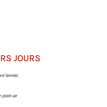
ERS JOURS
ont fermés
n plein air