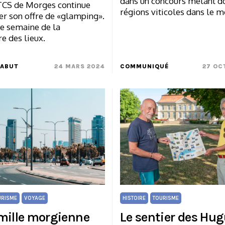
dans un concours mêlant d
CS de Morges continue
régions viticoles dans le 
er son offre de «glamping».
ne semaine de la
e des lieux.
MABUT
24 MARS 2024
COMMUNIQUÉ
27 OC
URISME
VOYAGE
HISTOIRE
TOURISME
mille morgienne
Le sentier des Hu