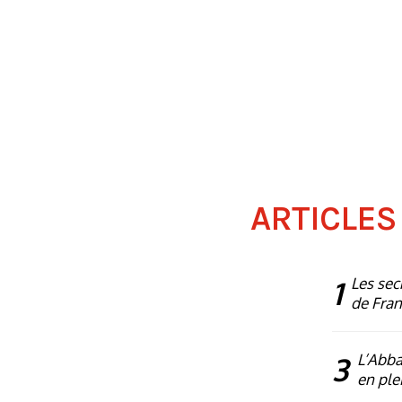
ARTICLES
1
Les sec
de Fra
3
L’Abba
en plei