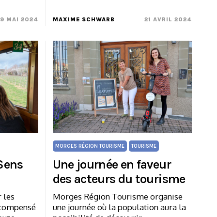
19 MAI 2024
MAXIME SCHWARB
21 AVRIL 2024
MORGES RÉGION TOURISME
TOURISME
 Sens
Une journée en faveur
des acteurs du tourisme
r les
Morges Région Tourisme organise
récompensé
une journée où la population aura la