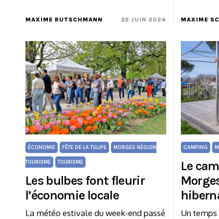
MAXIME RUTSCHMANN
22 JUIN 2024
MAXIME S
ÉCONOMIE
FÊTE DE LA TULIPE
MORGES RÉGION
CAMPING
M
Le cam
TOURISME
TOURISME
Les bulbes font fleurir
Morges
l’économie locale
hibern
La météo estivale du week-end passé
Un temps 