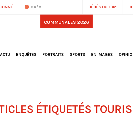
ABONNÉ
BÉBÉS DU JDM
J
26
°C
COMMUNALES 2026
'ACTU
ENQUÊTES
PORTRAITS
SPORTS
EN IMAGES
OPINI
OCIÉTÉ
FOOTBALL
DÉCOUVERTE DE NOS
DESSI
EPORTAGES
OMNISPORTS
VILLES ET VILLAGES
ÉDITOS
OLITIQUE
RÉSULTATS / CLASSEMENTS
GALERIES PHOTOS
LA CHR
LECTIONS 2026
PARIS 2024
VIDÉOS
DUBAT
ERROIR
POINTS
ULTURE
LANÈTE
TICLES ÉTIQUETÉS
TOURI