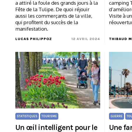
a attiré la foule des grands jours à la
camping T
Fête de la Tulipe. De quoi réjouir
d’amélior
aussi les commerçants de la ville,
Visite à u
qui profitent du succès de la
réouvertur
manifestation.
LUCAS PHILIPPOZ
12 AVRIL 2024
THIBAUD 
STATISTIQUES
TOURISME
GUERRE
TO
Un œil intelligent pour le
Une fa