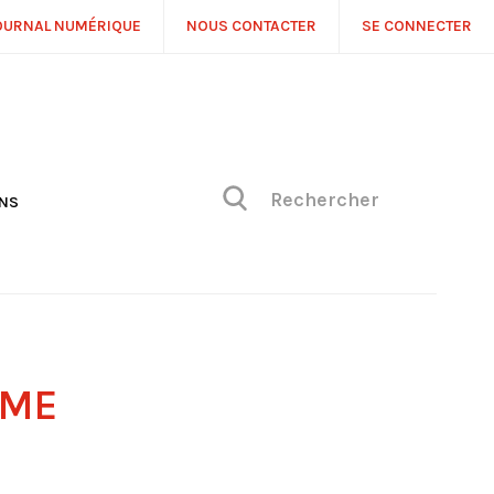
OURNAL NUMÉRIQUE
NOUS CONTACTER
SE CONNECTER
ONS
NS
ONIQUE DE PHILIPPE
H
 DE VUE
SME