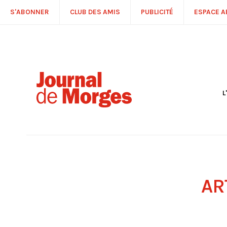
S'ABONNER
CLUB DES AMIS
PUBLICITÉ
ESPACE 
L
S
R
P
É
T
C
P
AR