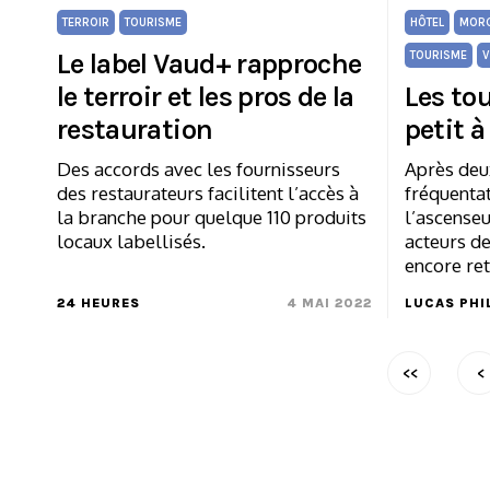
TERROIR
TOURISME
HÔTEL
MOR
Le label Vaud+ rapproche
TOURISME
V
le terroir et les pros de la
Les to
restauration
petit à
Des accords avec les fournisseurs
Après deu
des restaurateurs facilitent l’accès à
fréquentat
la branche pour quelque 110 produits
l’ascenseu
locaux labellisés.
acteurs de
encore ret
24 HEURES
4 MAI 2022
LUCAS PHI
<<
<