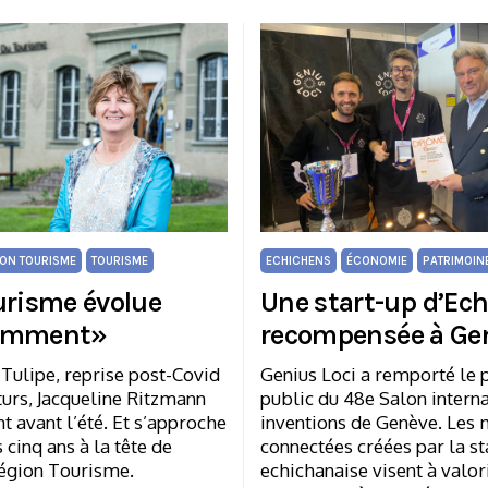
ON TOURISME
TOURISME
ECHICHENS
ÉCONOMIE
PATRIMOIN
urisme évolue
Une start-up d’Ec
amment»
recompensée à Ge
 Tulipe, reprise post-Covid
Genius Loci a remporté le 
uturs, Jacqueline Ritzmann
public du 48e Salon intern
int avant l’été. Et s’approche
inventions de Genève. Les 
 cinq ans à la tête de
connectées créées par la st
égion Tourisme.
echichanaise visent à valor