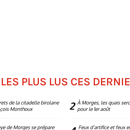
 LES PLUS LUS CES DERNI
rets de la citadelle birolane
2
À Morges, les quais ser
nçois Monthoux
pour le 1er août
ye de Morges se prépare
Feux d’artifice et feux e