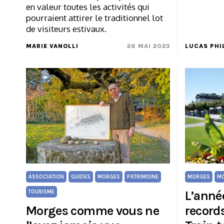
en valeur toutes les activités qui
pourraient attirer le traditionnel lot
de visiteurs estivaux.
MARIE VANOLLI
26 MAI 2023
LUCAS PHI
ASSOCIATION
GUIDES
MORGES
PATRIMOINE
MORGES
MO
L’année
TOURISME
Morges comme vous ne
records