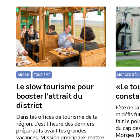
ARCAM
TOURISME
MORGES RÉGI
Le slow tourisme pour
«Le to
booster l’attrait du
const
district
Fête de la
et défis f
Dans les offices de tourisme de la
fait le po
région, c’est l’heure des derniers
du cap des
préparatifs avant les grandes
Morges R
vacances. Mission principale: mettre