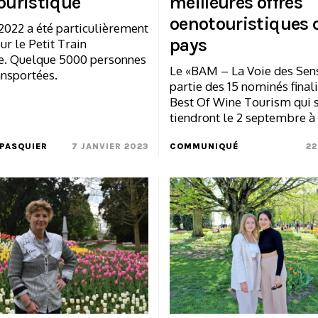
touristique
meilleures offres
oenotouristiques 
2022 a été particulièrement
pays
ur le Petit Train
ue. Quelque 5000 personnes
Le «BAM – La Voie des Sens
ansportées.
partie des 15 nominés final
Best Of Wine Tourism qui 
tiendront le 2 septembre à 
PASQUIER
7 JANVIER 2023
COMMUNIQUÉ
22