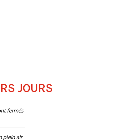
ERS JOURS
ont fermés
n plein air