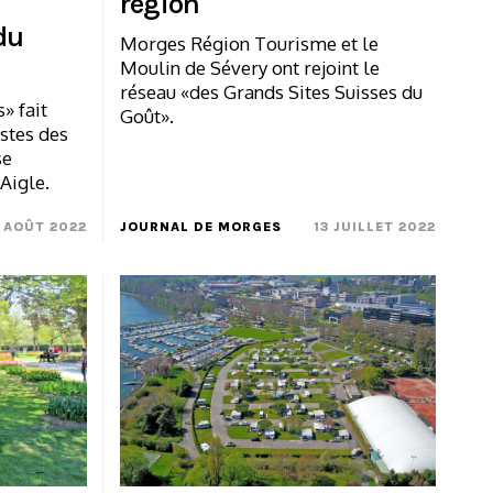
région
du
Morges Région Tourisme et le
Moulin de Sévery ont rejoint le
réseau «des Grands Sites Suisses du
» fait
Goût».
istes des
se
Aigle.
 AOÛT 2022
JOURNAL DE MORGES
13 JUILLET 2022