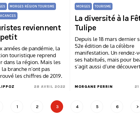
GES
MORGES RÉGION TOURISME
MORGES
TOURISME
La diversité à la Fê
ACANCES
uristes reviennent
Tulipe
 petit
Depuis le 18 mars dernier se
52e édition de la célèbre
x années de pandémie, la
manifestation. Un rendez-v
ion touristique reprend
ses habitués, mais pour be
r dans la région. Mais les
s’agit aussi d’une découver
 la branche n’ont pas
rouvé les chiffres de 2019.
LIPPOZ
28 AVRIL 2022
MORGANE PERRIN
21
1
2
3
4
5
6
>