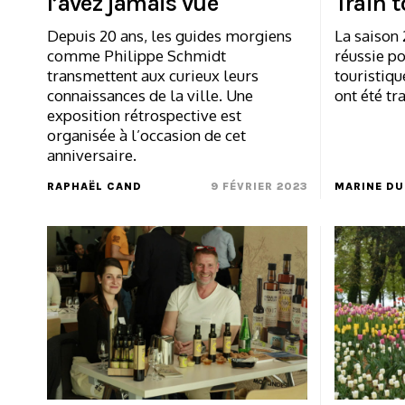
l’avez jamais vue
Train 
Depuis 20 ans, les guides morgiens
La saison 
comme Philippe Schmidt
réussie po
transmettent aux curieux leurs
touristiq
connaissances de la ville. Une
ont été tr
exposition rétrospective est
organisée à l’occasion de cet
anniversaire.
RAPHAËL CAND
9 FÉVRIER 2023
MARINE DU