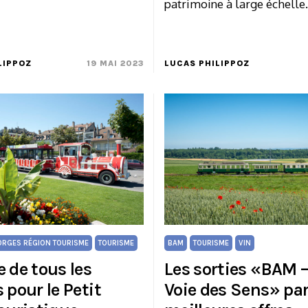
patrimoine à large échelle.
LIPPOZ
19 MAI 2023
LUCAS PHILIPPOZ
RGES RÉGION TOURISME
TOURISME
BAM
TOURISME
VIN
 de tous les
Les sorties «BAM –
 pour le Petit
Voie des Sens» par