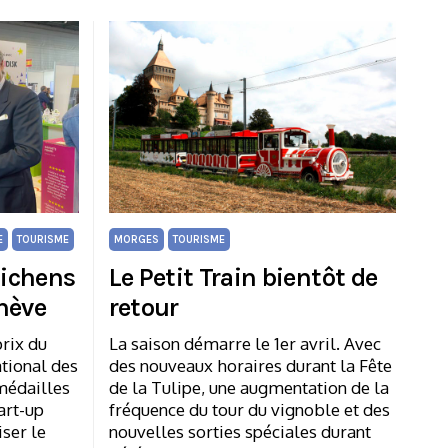
E
TOURISME
MORGES
TOURISME
hichens
Le Petit Train bientôt de
nève
retour
prix du
La saison démarre le 1er avril. Avec
ational des
des nouveaux horaires durant la Fête
médailles
de la Tulipe, une augmentation de la
art-up
fréquence du tour du vignoble et des
iser le
nouvelles sorties spéciales durant