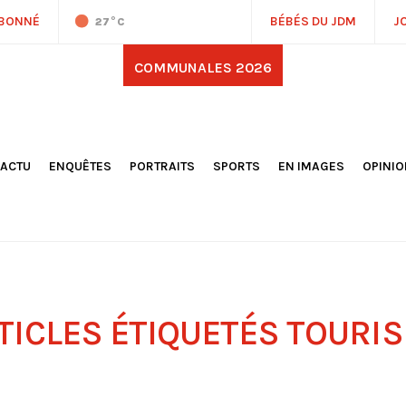
ABONNÉ
BÉBÉS DU JDM
J
27
°C
COMMUNALES 2026
'ACTU
ENQUÊTES
PORTRAITS
SPORTS
EN IMAGES
OPINI
OCIÉTÉ
FOOTBALL
DÉCOUVERTE DE NOS
DESSI
EPORTAGES
OMNISPORTS
VILLES ET VILLAGES
ÉDITOS
OLITIQUE
RÉSULTATS / CLASSEMENTS
GALERIES PHOTOS
LA CHR
LECTIONS 2026
PARIS 2024
VIDÉOS
DUBAT
ERROIR
POINTS
ULTURE
LANÈTE
TICLES ÉTIQUETÉS
TOURI