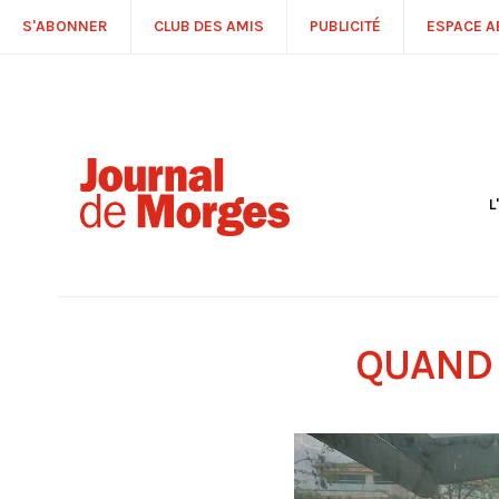
S'ABONNER
CLUB DES AMIS
PUBLICITÉ
ESPACE 
L
S
R
P
É
T
QUAND 
C
P