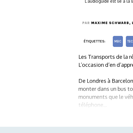
L’audioguide est lié à la
PAR
MAXIME SCHWARB
,
ÉTIQUETTES:
MBC
TE
Les Transports de la r
L’occasion d’en d’appre
De Londres à Barcelone
monter dans un bus tou
monuments que le véhic
téléphone...