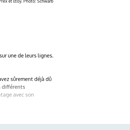
-Prex et Etoy. Photo: Schwarb
ur une de leurs lignes.
 avez sûrement déjà dû
 différents
antage avec son