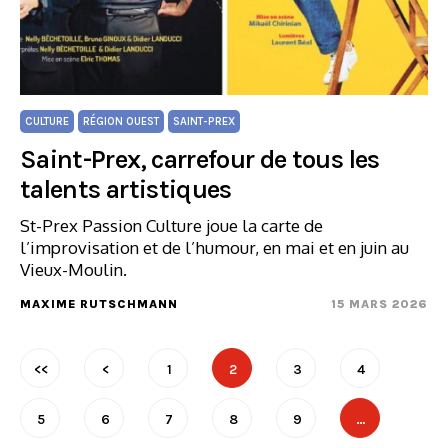
CULTURE
RÉGION OUEST
SAINT-PREX
Saint-Prex, carrefour de tous les
talents artistiques
St-Prex Passion Culture joue la carte de
l’improvisation et de l’humour, en mai et en juin au
Vieux-Moulin.
MAXIME RUTSCHMANN
15 MARS 2026
<<
<
1
2
3
4
5
6
7
8
9
…