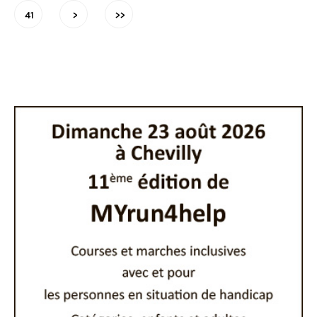
41
>
>>