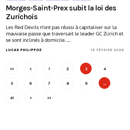
Morges-Saint-Prex subit la loi des
Zurichois
Les Red Devils n'ont pas réussi à capitaliser sur la
mauvaise passe que traversait le leader GC Zürich et
se sont inclinés à domicile. …
LUCAS PHILIPPOZ
16 FÉVRIER 2026
<<
<
1
2
3
4
5
6
7
8
9
…
41
>
>>