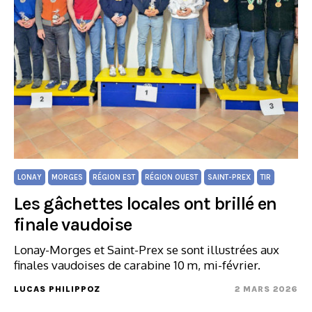
LONAY
MORGES
RÉGION EST
RÉGION OUEST
SAINT-PREX
TIR
Les gâchettes locales ont brillé en
finale vaudoise
Lonay-Morges et Saint-Prex se sont illustrées aux
finales vaudoises de carabine 10 m, mi-février.
LUCAS PHILIPPOZ
2 MARS 2026