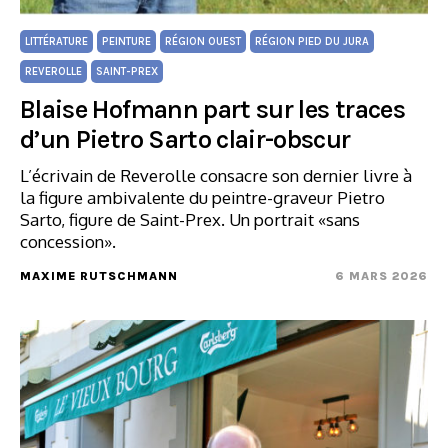
LITTÉRATURE
PEINTURE
RÉGION OUEST
RÉGION PIED DU JURA
REVEROLLE
SAINT-PREX
Blaise Hofmann part sur les traces
d’un Pietro Sarto clair-obscur
L’écrivain de Reverolle consacre son dernier livre à
la figure ambivalente du peintre-graveur Pietro
Sarto, figure de Saint-Prex. Un portrait «sans
concession».
MAXIME RUTSCHMANN
6 MARS 2026