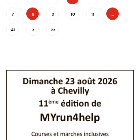
7
8
9
10
11
…
41
>
>>