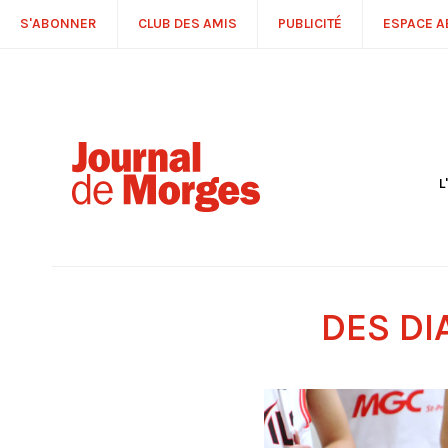
S'ABONNER
CLUB DES AMIS
PUBLICITÉ
ESPACE 
L
S
R
P
É
T
DES DI
C
P