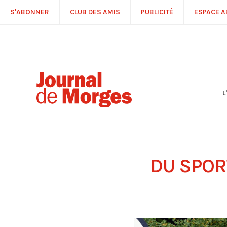
S'ABONNER
CLUB DES AMIS
PUBLICITÉ
ESPACE 
L
S
R
P
É
T
DU SPOR
C
P