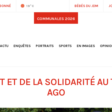
ABONNÉ
BÉBÉS DU JDM
J
19
°C
COMMUNALES 2026
'ACTU
ENQUÊTES
PORTRAITS
SPORTS
EN IMAGES
OPINI
OCIÉTÉ
FOOTBALL
DÉCOUVERTE DE NOS
DESSI
EPORTAGES
OMNISPORTS
VILLES ET VILLAGES
ÉDITOS
OLITIQUE
RÉSULTATS / CLASSEMENTS
GALERIES PHOTOS
LA CHR
LECTIONS 2026
PARIS 2024
VIDÉOS
DUBAT
ERROIR
POINTS
T ET DE LA SOLIDARITÉ AU
ULTURE
LANÈTE
AGO