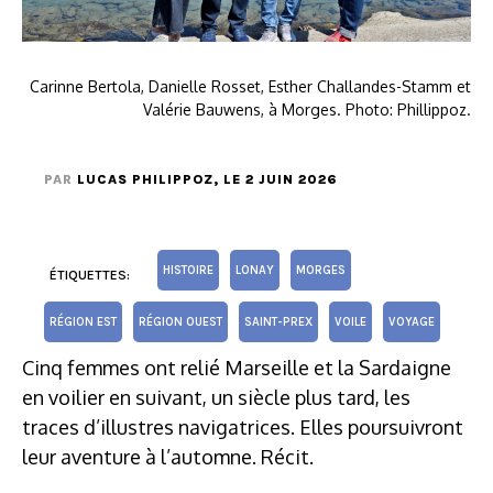
Carinne Bertola, Danielle Rosset, Esther Challandes-Stamm et
Valérie Bauwens, à Morges. Photo: Phillippoz.
PAR
LUCAS PHILIPPOZ
, LE 2 JUIN 2026
HISTOIRE
LONAY
MORGES
ÉTIQUETTES:
RÉGION EST
RÉGION OUEST
SAINT-PREX
VOILE
VOYAGE
Cinq femmes ont relié Marseille et la Sardaigne
en voilier en suivant, un siècle plus tard, les
traces d’illustres navigatrices. Elles poursuivront
leur aventure à l’automne. Récit.