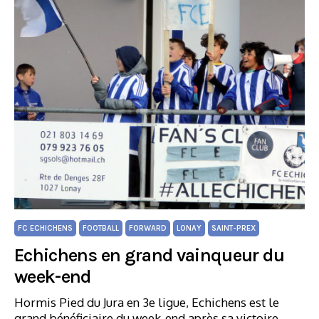
FC ECHICHENS
FOOTBALL
FORWARD
LONAY
SAINT-PREX
Echichens en grand vainqueur du
week-end
Hormis Pied du Jura en 3e ligue, Echichens est le
grand bénéficiaire du week-end après sa victoire