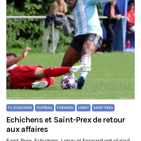
FC ECHICHENS
FOOTBALL
FORWARD
LONAY
SAINT-PREX
Echichens et Saint-Prex de retour
aux affaires
Saint-Prex, Echichens, Lonay et Forward ont réalisé