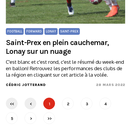
FOOTBALL
FORWARD
LONAY
SAINT-PREX
Saint-Prex en plein cauchemar,
Lonay sur un nuage
C'est blanc et c'est rond, c'est le résumé du week-end
en ballon! Retrouvez les performances des clubs de
la région en cliquant sur cet article à la volée.
CÉDRIC JOTTERAND
28 MARS 2022
<<
<
1
2
3
4
5
>
>>