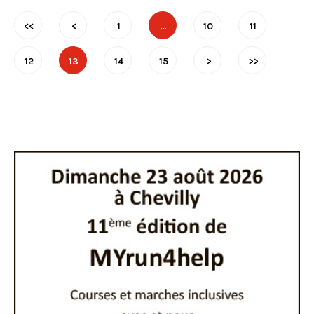
<<
<
1
…
10
11
12
13
14
15
>
>>