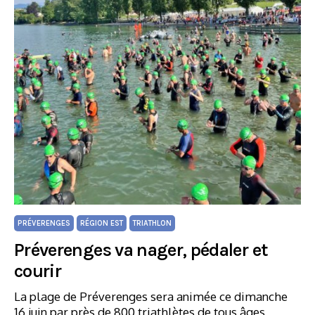
PRÉVERENGES
RÉGION EST
TRIATHLON
Préverenges va nager, pédaler et
courir
La plage de Préverenges sera animée ce dimanche
16 juin par près de 800 triathlètes de tous âges