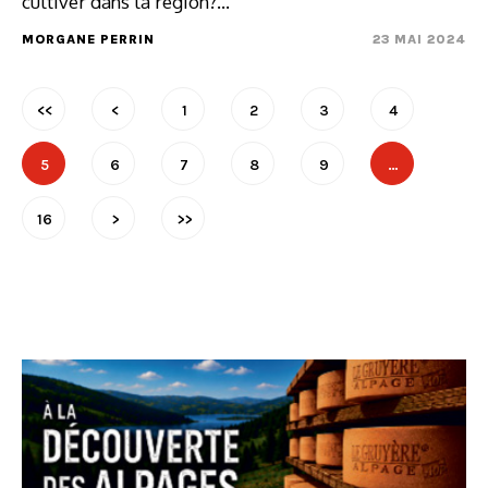
cultiver dans la région?…
MORGANE PERRIN
23 MAI 2024
<<
<
1
2
3
4
5
6
7
8
9
…
16
>
>>