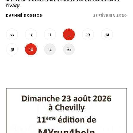
rivage.
DAPHNÉ DOSSIOS
21 FÉVRIER 2020
<<
<
1
…
13
14
15
16
>
>>