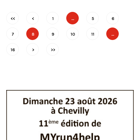
<<
<
1
…
5
6
7
8
9
10
11
…
16
>
>>