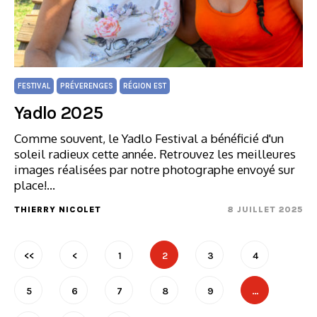
FESTIVAL
PRÉVERENGES
RÉGION EST
Yadlo 2025
Comme souvent, le Yadlo Festival a bénéficié d'un
soleil radieux cette année. Retrouvez les meilleures
images réalisées par notre photographe envoyé sur
place!…
THIERRY NICOLET
8 JUILLET 2025
<<
<
1
2
3
4
5
6
7
8
9
…