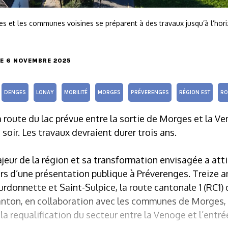
s et les communes voisines se préparent à des travaux jusqu’à l’hori
LE 6 NOVEMBRE 2025
DENGES
LONAY
MOBILITÉ
MORGES
PRÉVERENGES
RÉGION EST
RO
la route du lac prévue entre la sortie de Morges et la V
soir. Les travaux devraient durer trois ans.
ajeur de la région et sa transformation envisagée a atti
rs d’une présentation publique à Préverenges. Treize an
urdonnette et Saint-Sulpice, la route cantonale 1 (RC1) 
Canton, en collaboration avec les communes de Morges,
 la requalification du secteur entre la Venoge et l’ent