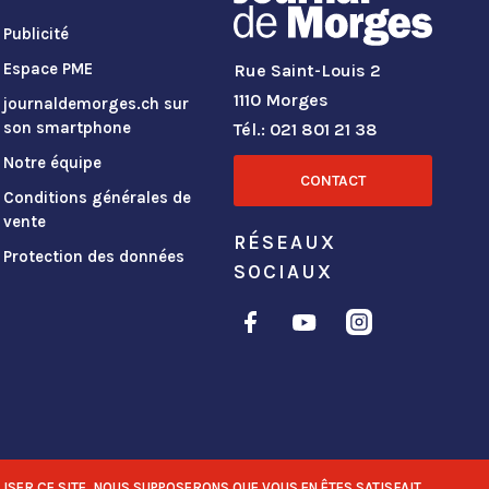
Publicité
Espace PME
Rue Saint-Louis 2
1110 Morges
journaldemorges.ch sur
son smartphone
Tél.: 021 801 21 38
Notre équipe
CONTACT
Conditions générales de
vente
RÉSEAUX
Protection des données
SOCIAUX
ISER CE SITE, NOUS SUPPOSERONS QUE VOUS EN ÊTES SATISFAIT.