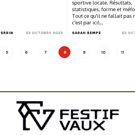
sportive locale. Résultats,
statistiques, forme et méfo
Tout ce qu'il ne fallait pas
c'est par ici!…
ERRIN
23 OCTOBRE 2023
SARAH REMPE
23 OC
5
6
7
8
9
10
11