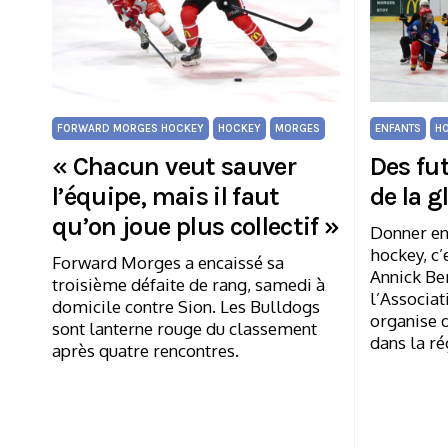
FORWARD MORGES HOCKEY
HOCKEY
MORGES
ENFANTS
H
« Chacun veut sauver
Des fu
l’équipe, mais il faut
de la g
qu’on joue plus collectif »
Donner env
hockey, c’
Forward Morges a encaissé sa
Annick Be
troisième défaite de rang, samedi à
l’Associat
domicile contre Sion. Les Bulldogs
organise d
sont lanterne rouge du classement
dans la ré
après quatre rencontres.