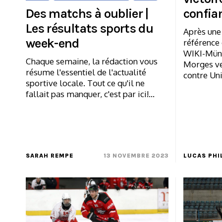
Des matchs à oublier |
confia
Les résultats sports du
Après une 
week-end
référence 
WIKI-Müns
Chaque semaine, la rédaction vous
Morges ve
résume l'essentiel de l'actualité
contre Uni
sportive locale. Tout ce qu'il ne
fallait pas manquer, c'est par ici!…
SARAH REMPE
13 NOVEMBRE 2023
LUCAS PHI