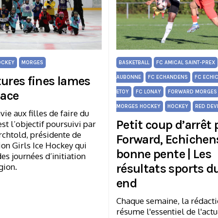
OCKEY
MORGES
BASKETBALL
FC AMICAL SAINT-PREX
tures fines lames
AUBONNE
FC ECHANDENS
FC ECHI
lace
ETOY
FC LONAY
FORWARD MORGES
MORGES HOCKEY
HOCKEY
RED DEV
ie aux filles de faire du
Petit coup d’arrêt
est l’objectif poursuivi par
rchtold, présidente de
Forward, Echichens
ion Girls Ice Hockey qui
bonne pente | Les
es journées d’initiation
résultats sports d
gion.
end
Chaque semaine, la rédact
résume l'essentiel de l'actu