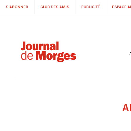
S'ABONNER
CLUB DES AMIS
PUBLICITÉ
ESPACE 
L
S
R
P
É
T
C
P
A