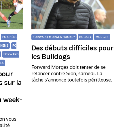
FC CHÊNE
FORWARD MORGES HOCKEY
HOCKEY
MORGES
Des débuts difficiles pour
CHENS
FC
les Bulldogs
FORWARD
ILS
Forward Morges doit tenter de se
 pour
relancer contre Sion, samedi. La
tâche s’annonce toutefois périlleuse.
 sur la
u week-
ion vous
alité