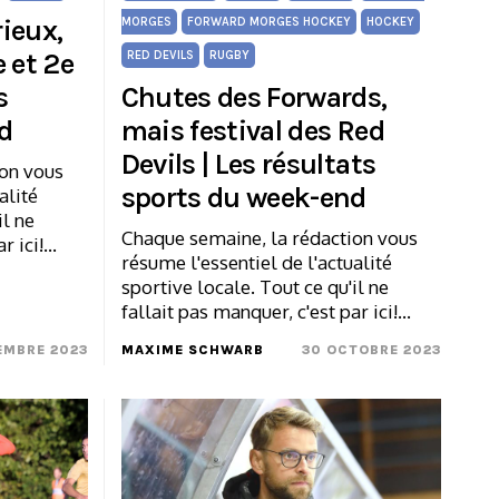
rieux,
MORGES
FORWARD MORGES HOCKEY
HOCKEY
 et 2e
RED DEVILS
RUGBY
s
Chutes des Forwards,
d
mais festival des Red
Devils | Les résultats
ion vous
sports du week-end
alité
il ne
Chaque semaine, la rédaction vous
ar ici!…
résume l'essentiel de l'actualité
sportive locale. Tout ce qu'il ne
fallait pas manquer, c'est par ici!…
EMBRE 2023
MAXIME SCHWARB
30 OCTOBRE 2023