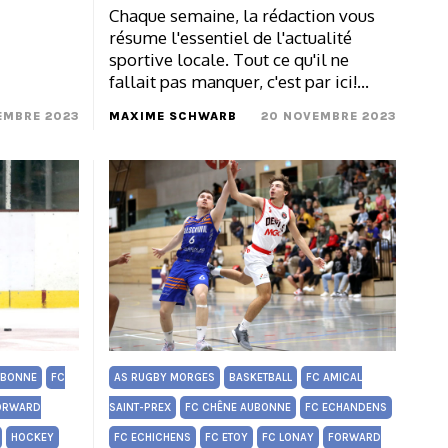
Chaque semaine, la rédaction vous
résume l'essentiel de l'actualité
sportive locale. Tout ce qu'il ne
fallait pas manquer, c'est par ici!…
EMBRE 2023
MAXIME SCHWARB
20 NOVEMBRE 2023
UBONNE
FC
AS RUGBY MORGES
BASKETBALL
FC AMICAL
ORWARD
SAINT-PREX
FC CHÊNE AUBONNE
FC ECHANDENS
HOCKEY
FC ECHICHENS
FC ETOY
FC LONAY
FORWARD