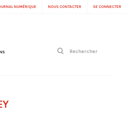
OURNAL NUMÉRIQUE
NOUS CONTACTER
SE CONNECTER
ONS
NS
ONIQUE DE PHILIPPE
H
 DE VUE
EY