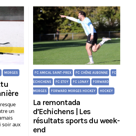
MORGES
FC AMICAL SAINT-PREX
FC CHÊNE AUBONNE
FC
ttu
ECHICHENS
FC ETOY
FC LONAY
FORWARD
anière
MORGES
FORWARD MORGES HOCKEY
HOCKEY
La remontada
presque
d’Echichens | Les
ntre un
 jamais
résultats sports du week-
i soir aux
end