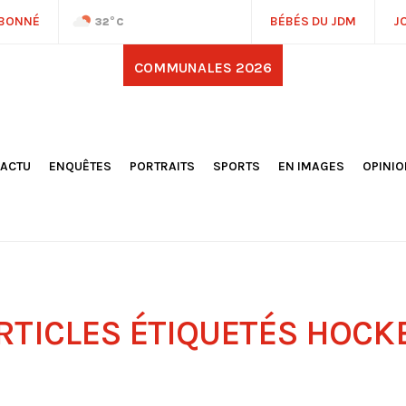
ABONNÉ
BÉBÉS DU JDM
J
32
°C
COMMUNALES 2026
'ACTU
ENQUÊTES
PORTRAITS
SPORTS
EN IMAGES
OPINI
OCIÉTÉ
FOOTBALL
DÉCOUVERTE DE NOS
DESSI
EPORTAGES
OMNISPORTS
VILLES ET VILLAGES
ÉDITOS
OLITIQUE
RÉSULTATS / CLASSEMENTS
GALERIES PHOTOS
LA CHR
LECTIONS 2026
PARIS 2024
VIDÉOS
DUBAT
ERROIR
POINTS
ULTURE
LANÈTE
RTICLES ÉTIQUETÉS
HOCK