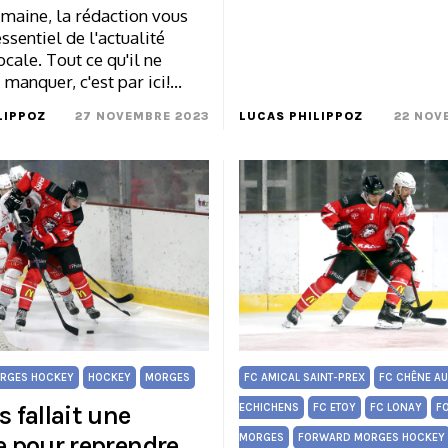
maine, la rédaction vous
ssentiel de l'actualité
ocale. Tout ce qu'il ne
s manquer, c'est par ici!…
LIPPOZ
27 NOVEMBRE 2023
LUCAS PHILIPPOZ
22 NOV
RGES HOCKEY
HOCKEY
MORGES
FC AMICAL SAINT-PREX
FC CHÊNE A
s fallait une
ECHICHENS
FC ETOY
FC LONAY
F
e pour reprendre
MORGES
FORWARD MORGES HOCKEY