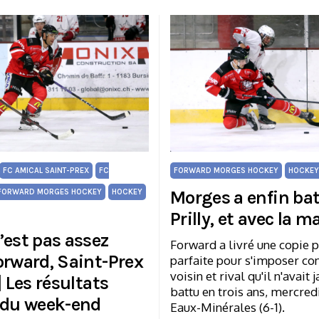
FC AMICAL SAINT-PREX
FC
FORWARD MORGES HOCKEY
HOCKEY
Morges a enfin ba
FORWARD MORGES HOCKEY
HOCKEY
Prilly, et avec la m
’est pas assez
Forward a livré une copie 
orward, Saint-Prex
parfaite pour s'imposer co
voisin et rival qu'il n'avait
| Les résultats
battu en trois ans, mercred
 du week-end
Eaux-Minérales (6-1).