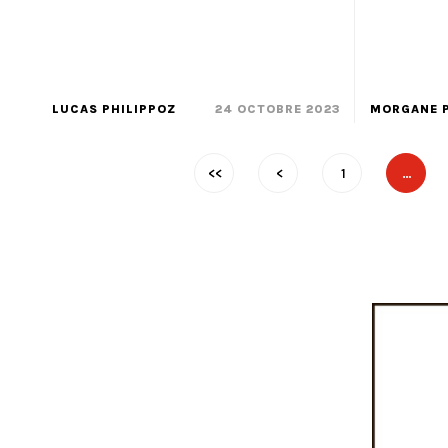
LUCAS PHILIPPOZ
24 OCTOBRE 2023
MORGANE P
<<
<
1
…