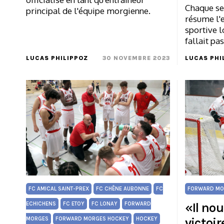
Chaque se
principal de l'équipe morgienne.
résume l'e
sportive l
fallait pa
LUCAS PHILIPPOZ
30 NOVEMBRE 2023
LUCAS PHI
FC AMICAL SAINT-PREX
FC CHÊNE AUBONNE
FC
FORWARD MO
«Il nou
ECHICHENS
FC ETOY
FC LONAY
FORWARD
victoir
MORGES
FORWARD MORGES HOCKEY
HOCKEY