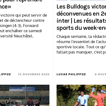
nce»
Les Bulldogs victo
déconvenues en 2e
victoire qui peut servir de
inter | Les résultat
et de déclencheur contre
ingen (4-3), Forward
sports du week-en
ut enchaîner ce samedi
versité Neuchâtel.
Chaque semaine, la rédact
résume l'essentiel de l'actu
sportive locale. Tout ce qu'
fallait pas manquer, c'est p
LIPPOZ
10 NOVEMBRE 2023
LUCAS PHILIPPOZ
6 NOV