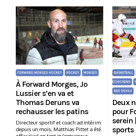
FORWARD MORGES HOCKEY
HOCKEY
MORGES
BASKETBALL
À Forward Morges, Jo
ECHICHENS
Lussier s’en va et
RED DEVILS
Thomas Deruns va
Deux n
rechausser les patins
pour F
serein 
Directeur sportif et coach ad intérim
sports
depuis un mois, Matthias Pittet a été
officialisé en tant qu'entraineur