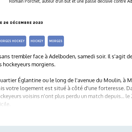
Romain Porchet, auteur d'un but et une passe décisive contre 
LE 26 DÉCEMBRE 2023
ORGES HOCKEY
HOCKEY
MORGES
ans trembler face à Adelboden, samedi soir. Il s'agit de
es hockeyeurs morgiens.
uartier Églantine ou le long de l'avenue du Moulin, à 
ais votre logement est situé à côté d'une forteresse. D
ckeyeurs voisins n'ont plus perdu un match depuis... le 
cile.