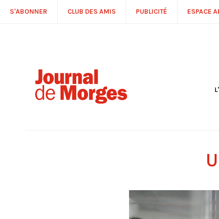
S'ABONNER
CLUB DES AMIS
PUBLICITÉ
ESPACE 
L
S
R
P
É
T
U
C
P