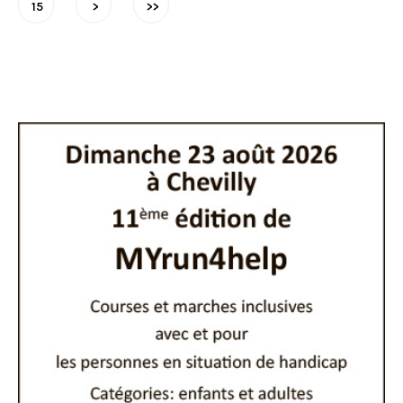
15
>
>>