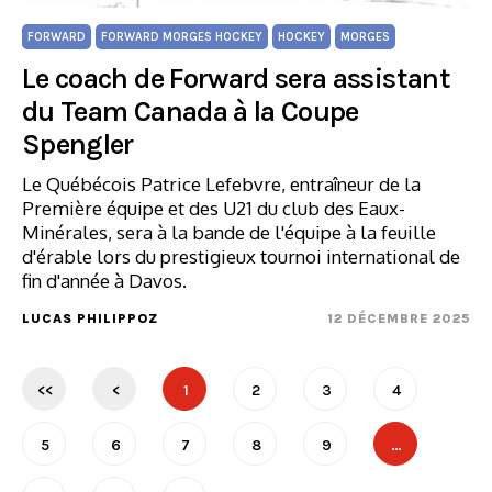
FORWARD
FORWARD MORGES HOCKEY
HOCKEY
MORGES
Le coach de Forward sera assistant
du Team Canada à la Coupe
Spengler
Le Québécois Patrice Lefebvre, entraîneur de la
Première équipe et des U21 du club des Eaux-
Minérales, sera à la bande de l'équipe à la feuille
d'érable lors du prestigieux tournoi international de
fin d'année à Davos.
LUCAS PHILIPPOZ
12 DÉCEMBRE 2025
<<
<
1
2
3
4
5
6
7
8
9
…