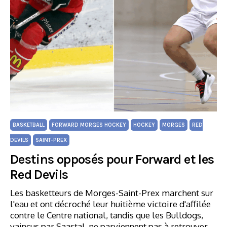
BASKETBALL
FORWARD MORGES HOCKEY
HOCKEY
MORGES
RED
DEVILS
SAINT-PREX
Destins opposés pour Forward et les
Red Devils
Les basketteurs de Morges-Saint-Prex marchent sur
l'eau et ont décroché leur huitième victoire d'affilée
contre le Centre national, tandis que les Bulldogs,
vaincus par Saastal, ne parviennent pas à retrouver