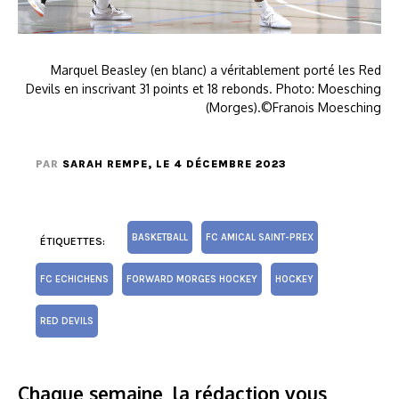
Marquel Beasley (en blanc) a véritablement porté les Red
Devils en inscrivant 31 points et 18 rebonds. Photo: Moesching
(Morges).©Franois Moesching
PAR
SARAH REMPE
, LE 4 DÉCEMBRE 2023
BASKETBALL
FC AMICAL SAINT-PREX
ÉTIQUETTES:
FC ECHICHENS
FORWARD MORGES HOCKEY
HOCKEY
RED DEVILS
Chaque semaine, la rédaction vous