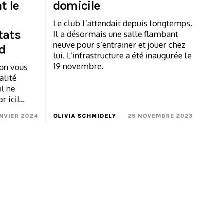
t le
domicile
Le club l’attendait depuis longtemps.
tats
Il a désormais une salle flambant
neuve pour s’entrainer et jouer chez
d
lui. L’infrastructure a été inaugurée le
19 novembre.
ion vous
alité
il ne
ar ici!…
ANVIER 2024
OLIVIA SCHMIDELY
25 NOVEMBRE 2023