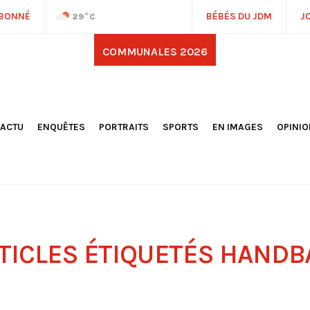
ABONNÉ
BÉBÉS DU JDM
J
29
°C
COMMUNALES 2026
'ACTU
ENQUÊTES
PORTRAITS
SPORTS
EN IMAGES
OPINI
OCIÉTÉ
FOOTBALL
DÉCOUVERTE DE NOS
DESSI
EPORTAGES
OMNISPORTS
VILLES ET VILLAGES
ÉDITOS
OLITIQUE
RÉSULTATS / CLASSEMENTS
GALERIES PHOTOS
LA CHR
LECTIONS 2026
PARIS 2024
VIDÉOS
DUBAT
ERROIR
POINTS
ULTURE
LANÈTE
TICLES ÉTIQUETÉS
HANDB