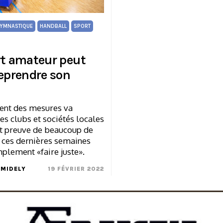
YMNASTIQUE
HANDBALL
SPORT
rt amateur peut
reprendre son
ent des mesures va
es clubs et sociétés locales
it preuve de beaucoup de
 ces dernières semaines
mplement «faire juste».
HMIDELY
19 FÉVRIER 2022