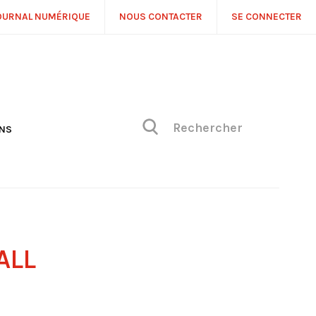
OURNAL NUMÉRIQUE
NOUS CONTACTER
SE CONNECTER
ONS
NS
ONIQUE DE PHILIPPE
H
 DE VUE
ALL