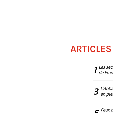
ARTICLES
1
Les sec
de Fra
3
L’Abba
en plei
5
Feux d’