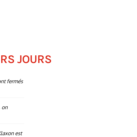
ERS JOURS
ont fermés
 on
Klaxon est