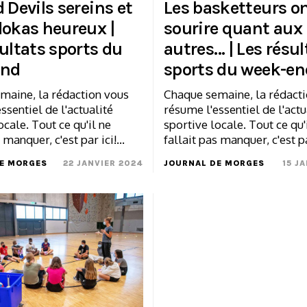
 Devils sereins et
Les basketteurs on
dokas heureux |
sourire quant aux
ultats sports du
autres… | Les résul
end
sports du week-en
maine, la rédaction vous
Chaque semaine, la rédact
ssentiel de l'actualité
résume l'essentiel de l'actu
ocale. Tout ce qu'il ne
sportive locale. Tout ce qu'
s manquer, c'est par ici!…
fallait pas manquer, c'est p
E MORGES
22 JANVIER 2024
JOURNAL DE MORGES
15 J