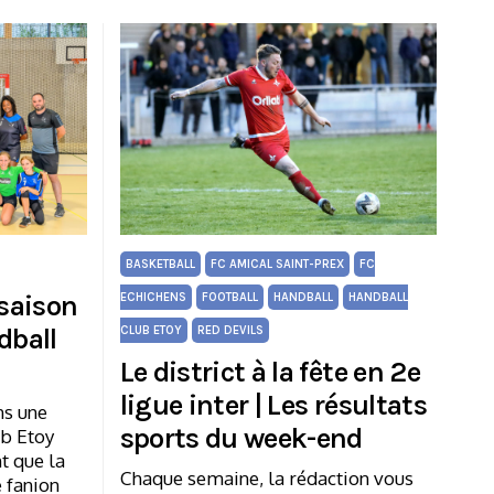
BASKETBALL
FC AMICAL SAINT-PREX
FC
 saison
ECHICHENS
FOOTBALL
HANDBALL
HANDBALL
dball
CLUB ETOY
RED DEVILS
Le district à la fête en 2e
ligue inter | Les résultats
ns une
sports du week-end
ub Etoy
t que la
Chaque semaine, la rédaction vous
 fanion