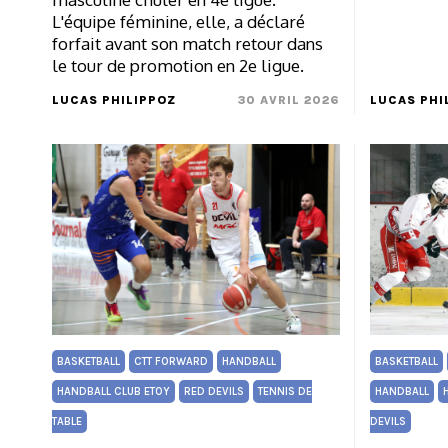
L'équipe féminine, elle, a déclaré
forfait avant son match retour dans
le tour de promotion en 2e ligue.
LUCAS PHILIPPOZ
30 AVRIL 2026
LUCAS PHI
BASKETBALL
CTT FORWARD
HANDBALL
BASKETBALL
HANDBALL CLUB ETOY
RED DEVILS
TENNIS DE
HANDBALL
TABLE
DEVILS