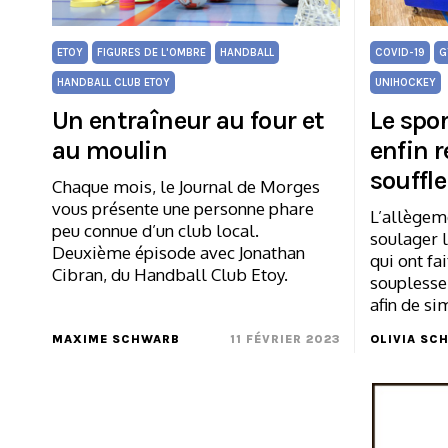
ETOY
FIGURES DE L'OMBRE
HANDBALL
COVID-19
G
HANDBALL CLUB ETOY
UNIHOCKEY
Un entraîneur au four et
Le spo
au moulin
enfin 
souffle
Chaque mois, le Journal de Morges
vous présente une personne phare
L’allègem
peu connue d’un club local.
soulager l
Deuxième épisode avec Jonathan
qui ont fa
Cibran, du Handball Club Etoy.
souplesse
afin de si
MAXIME SCHWARB
11 FÉVRIER 2023
OLIVIA SC