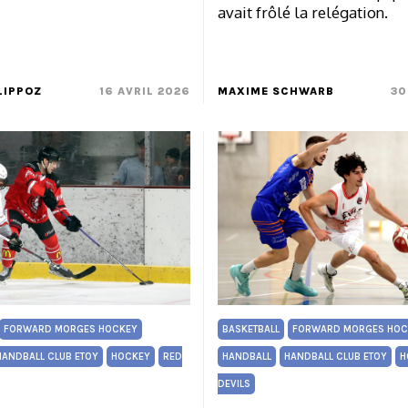
avait frôlé la relégation.
LIPPOZ
16 AVRIL 2026
MAXIME SCHWARB
30
FORWARD MORGES HOCKEY
BASKETBALL
FORWARD MORGES HOC
HANDBALL CLUB ETOY
HOCKEY
RED
HANDBALL
HANDBALL CLUB ETOY
H
DEVILS