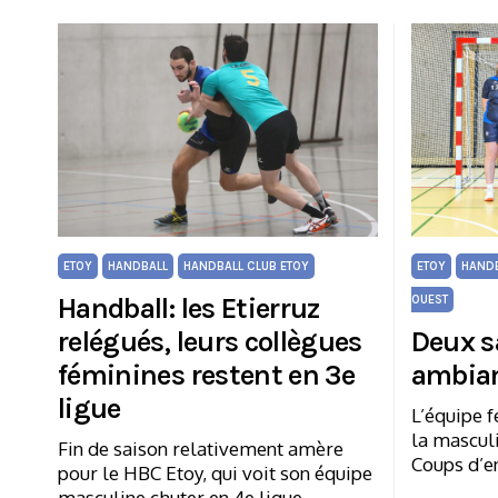
ETOY
HANDBALL
HANDBALL CLUB ETOY
ETOY
HAND
Handball: les Etierruz
OUEST
relégués, leurs collègues
Deux s
féminines restent en 3e
ambian
ligue
L’équipe f
la masculi
Fin de saison relativement amère
Coups d’e
pour le HBC Etoy, qui voit son équipe
masculine chuter en 4e ligue.