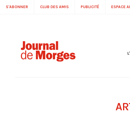
S'ABONNER
CLUB DES AMIS
PUBLICITÉ
ESPACE 
L
S
R
P
É
T
C
P
AR