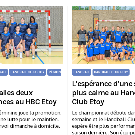
BALL
HANDBALL CLUB ETOY
RÉGION
HANDBALL
HANDBALL CLUB ETOY
L’espérance d’une
alles deux
plus calme au Han
ces au HBC Etoy
Club Etoy
éminine joue la promotion,
Le championnat débute da
ne lutte pour le maintien.
semaine et le Handball Cl
nvoi dimanche à domicile.
espère être plus performan
saison dernière. Son équipe