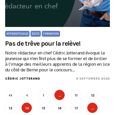
APPRENTISSAGE
ÉDITO
FORMATION
Pas de trêve pour la relève!
Notre rédacteur en chef Cédric Jotterand évoque la
jeunesse qui n'en finit plus de se former et de briller
à l'image des meilleurs apprentis de la région en lice
du côté de Berne pour le concours…
CÉDRIC JOTTERAND
9 SEPTEMBRE 2022
<<
<
1
…
11
12
13
14
15
16
17
…