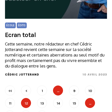
ÉCOLE
ÉDITO
Ecran total
Cette semaine, notre rédacteur en chef Cédric
Jotterand revient cette semaine sur la société
numérique et certaines aberrations au seul motif du
profit mais certainement pas du vivre ensemble et
du dialogue entre les gens.
CÉDRIC JOTTERAND
10 AVRIL 2023
<<
<
1
…
9
10
11
12
13
14
15
…