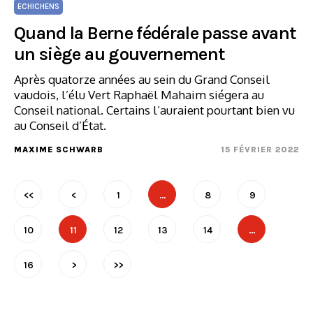
ECHICHENS
Quand la Berne fédérale passe avant
un siège au gouvernement
Après quatorze années au sein du Grand Conseil
vaudois, l’élu Vert Raphaël Mahaim siégera au
Conseil national. Certains l’auraient pourtant bien vu
au Conseil d’État.
MAXIME SCHWARB
15 FÉVRIER 2022
<<
<
1
…
8
9
10
11
12
13
14
…
16
>
>>