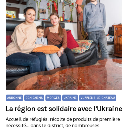
AUBONNE
ECHICHENS
MORGES
UKRAINE
VUFFLENS-LE-CHÂTEAU
La région est solidaire avec l’Ukraine
Accueil de réfugiés, récolte de produits de première
nécessité... dans le district, de nombreuses