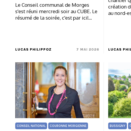
chantier 
Le Conseil communal de Morges
création 
s'est réuni mercredi soir au CUBE. Le
au nord-es
résumé de la soirée, c'est par ici!…
LUCAS PHILIPPOZ
7 MAI 2026
LUCAS PHI
CONSEIL NATIONAL
COURONNE MORGIENNE
BUSSIGNY