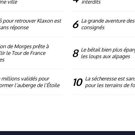
ne ville
interdits
 pour retrouver Klaxon est
6
La grande aventure des
sans réponse
consignés
ion de Morges prête à
8
Le bétail bien plus épa
lir le Tour de France
les loups aux alpages
es
millions validés pour
10
La sécheresse est sans
ormer l’auberge de l’Étoile
pour les terrains de f