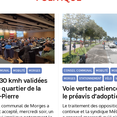
MMUNAL
MOBILITÉ
MORGES
CONSEIL COMMUNAL
MOBILITÉ
MOB
30 kmh validées
MORGES
STATIONNEMENT
VÉLO
V
 quartier de la
Voie verte: patien
-Pierre
le préavis d’adopt
l communal de Morges a
Le traitement des oppositi
accepté, mercredi soir, un
continue et la syndique Mé