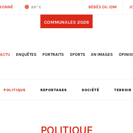
ABONNÉ
BÉBÉS DU JDM
J
20
°C
COMMUNALES 2026
'ACTU
ENQUÊTES
PORTRAITS
SPORTS
EN IMAGES
OPINI
OCIÉTÉ
FOOTBALL
DÉCOUVERTE DE NOS
DESSI
EPORTAGES
OMNISPORTS
VILLES ET VILLAGES
ÉDITOS
OLITIQUE
RÉSULTATS / CLASSEMENTS
GALERIES PHOTOS
LA CHR
LECTIONS 2026
PARIS 2024
VIDÉOS
DUBAT
ERROIR
POINTS
POLITIQUE
REPORTAGES
SOCIÉTÉ
TERROIR
ULTURE
LANÈTE
POLITIQUE