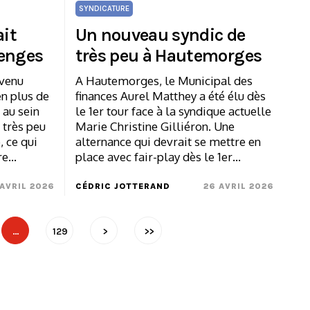
SYNDICATURE
ait
Un nouveau syndic de
renges
très peu à Hautemorges
 venu
A Hautemorges, le Municipal des
en plus de
finances Aurel Matthey a été élu dès
 au sein
le 1er tour face à la syndique actuelle
e très peu
Marie Christine Gilliéron. Une
, ce qui
alternance qui devrait se mettre en
re…
place avec fair-play dès le 1er…
 AVRIL 2026
CÉDRIC JOTTERAND
26 AVRIL 2026
…
129
>
>>