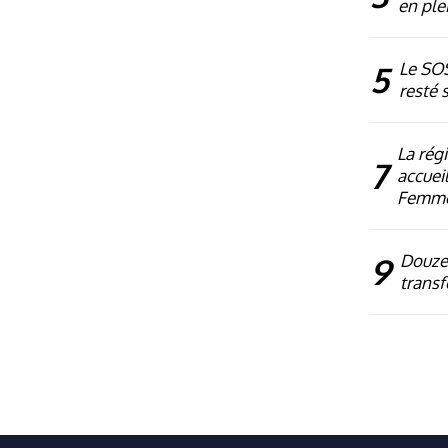
en plei
5
Le SOS
resté 
La rég
7
accueil
Femm
9
Douze 
transf