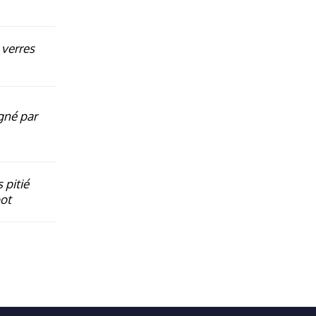
 verres
rgné par
 pitié
oot