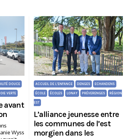
ILITÉ DOUCE
ACCUEIL DE L'ENFANCE
DENGES
ECHANDENS
OIE VERTE
ÉCOLE
ÉCOLES
LONAY
PRÉVERENGES
RÉGION
ce avant
EST
ion
L’alliance jeunesse entre
les communes de l’est
ons
morgien dans les
lanie Wyss