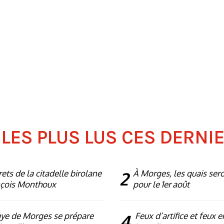
 LES PLUS LUS CES DERNI
rets de la citadelle birolane
2
À Morges, les quais ser
nçois Monthoux
pour le 1er août
ye de Morges se prépare
4
Feux d’artifice et feux e