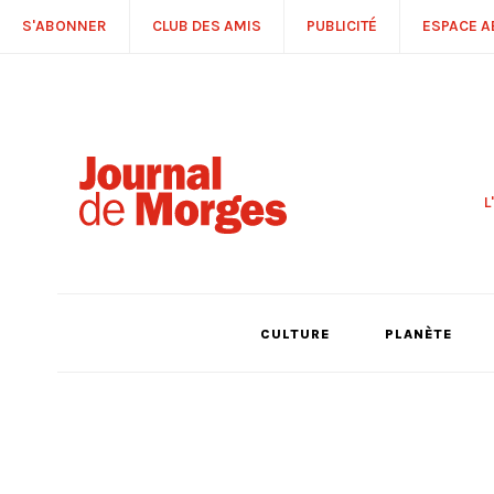
S'ABONNER
CLUB DES AMIS
PUBLICITÉ
ESPACE 
L
S
R
P
É
T
CULTURE
PLANÈTE
C
P