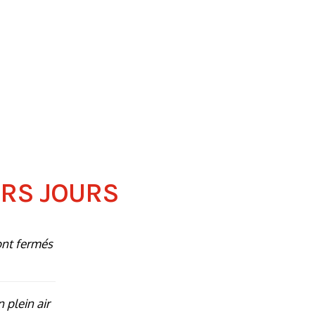
ERS JOURS
ont fermés
n plein air