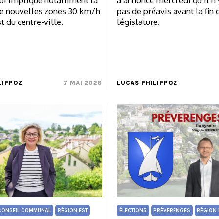
qui implique notamment la
a annoncé mercredi qu’il n’
de nouvelles zones 30 km/h
pas de préavis avant la fin 
t du centre-ville.
législature.
LIPPOZ
7 MAI 2026
LUCAS PHILIPPOZ
CONSEIL COMMUNAL
RÉGION EST
ÉLECTIONS
PRÉVERENGES
RÉGION 