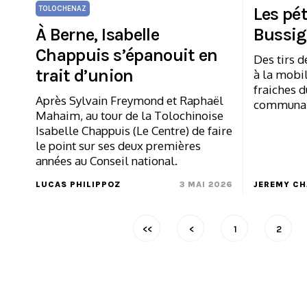
Les pé
TOLOCHENAZ
À Berne, Isabelle
Bussi
Chappuis s’épanouit en
Des tirs d
trait d’union
à la mobil
fraiches d
Après Sylvain Freymond et Raphaël
communal 
Mahaim, au tour de la Tolochinoise
Isabelle Chappuis (Le Centre) de faire
le point sur ses deux premières
années au Conseil national.
LUCAS PHILIPPOZ
3 MAI 2026
JEREMY C
<<
<
1
2