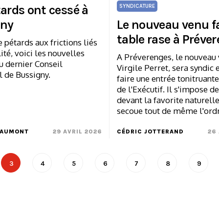
tards ont cessé à
SYNDICATURE
gny
Le nouveau venu f
table rase à Préve
e pétards aux frictions liés
ité, voici les nouvelles
A Préverenges, le nouveau
u dernier Conseil
Virgile Perret, sera syndic 
de Bussigny.
faire une entrée tonitruante
de l'Exécutif. Il s'impose d
devant la favorite naturelle
secoue tout de même l'ord
HAUMONT
29 AVRIL 2026
CÉDRIC JOTTERAND
26
3
4
5
6
7
8
9