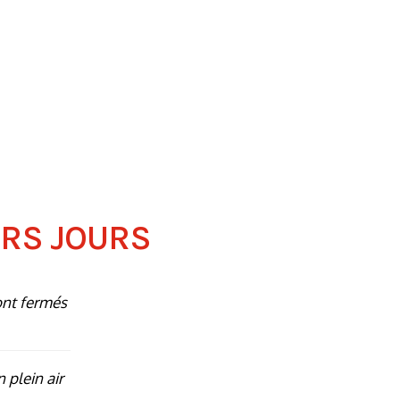
ERS JOURS
ont fermés
n plein air