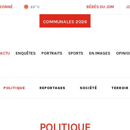
ABONNÉ
BÉBÉS DU JDM
J
23
°C
COMMUNALES 2026
'ACTU
ENQUÊTES
PORTRAITS
SPORTS
EN IMAGES
OPINI
OCIÉTÉ
FOOTBALL
DÉCOUVERTE DE NOS
DESSI
EPORTAGES
OMNISPORTS
VILLES ET VILLAGES
ÉDITOS
OLITIQUE
RÉSULTATS / CLASSEMENTS
GALERIES PHOTOS
LA CHR
LECTIONS 2026
PARIS 2024
VIDÉOS
DUBAT
ERROIR
POINTS
POLITIQUE
REPORTAGES
SOCIÉTÉ
TERROIR
ULTURE
LANÈTE
POLITIQUE