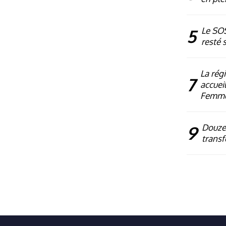
5
Le SOS
resté 
La rég
7
accueil
Femm
9
Douze 
transf