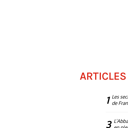
ARTICLES
1
Les sec
de Fra
3
L’Abba
en plei