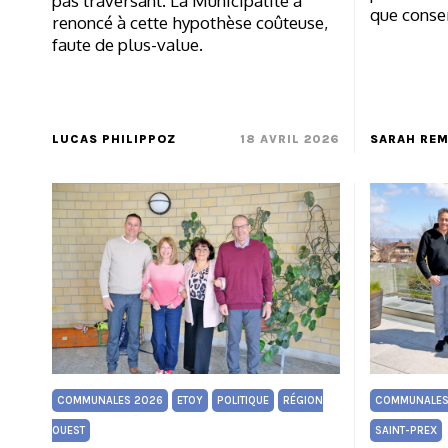
pas traversant. La Municipalité a
que conse
renoncé à cette hypothèse coûteuse,
faute de plus-value.
LUCAS PHILIPPOZ
18 AVRIL 2026
SARAH RE
COMMUNALES 2026
ETOY
POLITIQUE
RÉGION
COMMUNALES
OUEST
SAINT-PREX