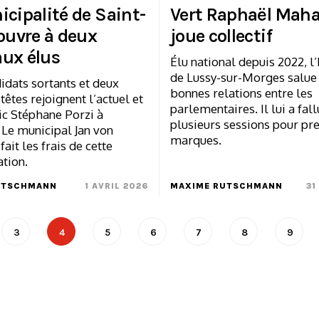
icipalité de Saint-
Vert Raphaël Mah
’ouvre à deux
joue collectif
ux élus
Élu national depuis 2022, l
de Lussy-sur-Morges salue 
idats sortants et deux
bonnes relations entre les
têtes rejoignent l’actuel et
parlementaires. Il lui a fall
ic Stéphane Porzi à
plusieurs sessions pour pr
. Le municipal Jan von
marques.
ait les frais de cette
tion.
UTSCHMANN
1 AVRIL 2026
MAXIME RUTSCHMANN
31
3
4
5
6
7
8
9