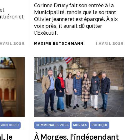
Corinne Druey fait son entrée à la
el
Municipalité, tandis que le sortant
lliéron et
Olivier Jeanneret est épargné. À six
voix près, il aurait dû quitter
l’Exécutif.
 AVRIL 2026
MAXIME RUTSCHMANN
1 AVRIL 2026
GION OUEST
COMMUNALES 2026
MORGES
POLITIQUE
, le
À Morges, l’indépendant