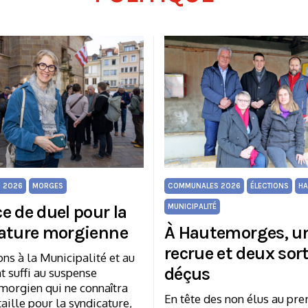
 2026
MORGES
COMMUNALES 2026
ÉLECTIONS
HA
e de duel pour la
MUNICIPALITÉ
ature morgienne
À Hautemorges, u
recrue et deux sor
ons à la Municipalité et au
déçus
t suffi au suspense
morgien qui ne connaîtra
En tête des non élus au pre
aille pour la syndicature,