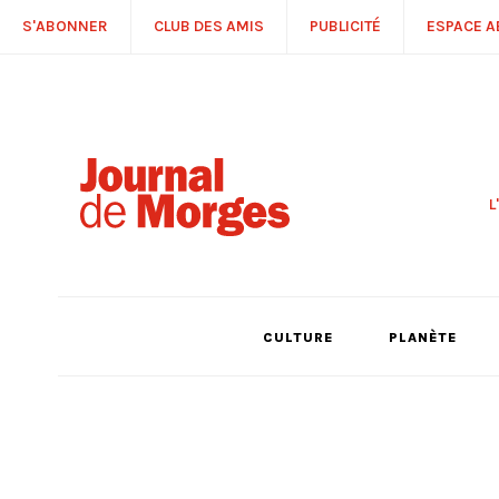
S'ABONNER
CLUB DES AMIS
PUBLICITÉ
ESPACE 
L
S
R
P
É
T
CULTURE
PLANÈTE
C
P