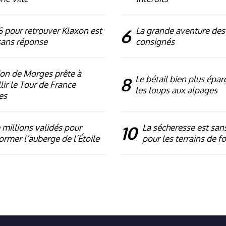
 pour retrouver Klaxon est
6
La grande aventure des
sans réponse
consignés
ion de Morges prête à
8
Le bétail bien plus épa
lir le Tour de France
les loups aux alpages
es
millions validés pour
10
La sécheresse est sans
ormer l’auberge de l’Étoile
pour les terrains de f