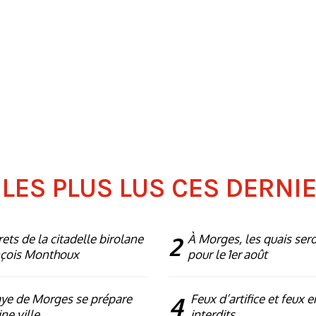
 LES PLUS LUS CES DERNI
rets de la citadelle birolane
2
À Morges, les quais ser
nçois Monthoux
pour le 1er août
ye de Morges se prépare
4
Feux d’artifice et feux e
ne ville
interdits