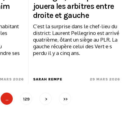
aim
jouera les arbitres entre
droite et gauche
’habitant
C’est la surprise dans le chef-lieu du
les
district: Laurent Pellegrino est arrivé
quatrième, ôtant un siège au PLR. La
u
gauche récupère celui des Vert·e·s
endre ses
perdu il y a cinq ans.
 MARS 2026
SARAH REMPE
29 MARS 2026
…
129
>
>>