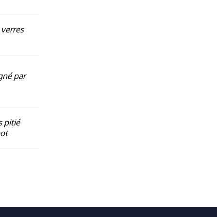
 verres
rgné par
 pitié
oot