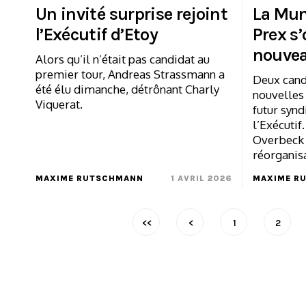
Un invité surprise rejoint
La Mun
l’Exécutif d’Etoy
Prex s
nouvea
Alors qu’il n’était pas candidat au
premier tour, Andreas Strassmann a
Deux cand
été élu dimanche, détrônant Charly
nouvelles 
Viquerat.
futur synd
l’Exécutif
Overbeck f
réorganisa
MAXIME RUTSCHMANN
1 AVRIL 2026
MAXIME R
<<
<
1
2