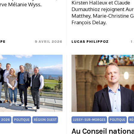
Kirsten Halleux et Claude
rve Mélanie Wyss.
Dumauthioz rejoignent Aur
Matthey, Marie-Christine Gi
François Delay.
MPE
9 AVRIL 2026
LUCAS PHILIPPOZ
1
 2026
POLITIQUE
RÉGION OUEST
LUSSY-SUR-MORGES
POLITIQUE
RÉ
Au Conseil national