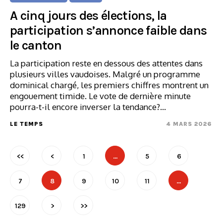
A cinq jours des élections, la
participation s’annonce faible dans
le canton
La participation reste en dessous des attentes dans
plusieurs villes vaudoises. Malgré un programme
dominical chargé, les premiers chiffres montrent un
engouement timide. Le vote de dernière minute
pourra-t-il encore inverser la tendance?…
LE TEMPS
4 MARS 2026
<<
<
1
…
5
6
7
8
9
10
11
…
129
>
>>