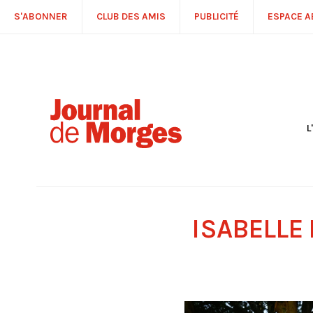
S'ABONNER
CLUB DES AMIS
PUBLICITÉ
ESPACE 
L
S
R
P
É
T
ISABELLE
C
P