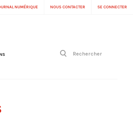
OURNAL NUMÉRIQUE
NOUS CONTACTER
SE CONNECTER
ONS
NS
ONIQUE DE PHILIPPE
H
 DE VUE
S