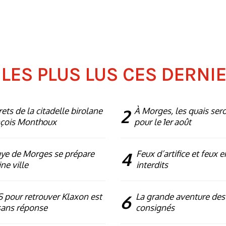
 LES PLUS LUS CES DERNI
rets de la citadelle birolane
2
À Morges, les quais ser
nçois Monthoux
pour le 1er août
ye de Morges se prépare
4
Feux d’artifice et feux e
ne ville
interdits
 pour retrouver Klaxon est
6
La grande aventure des
sans réponse
consignés