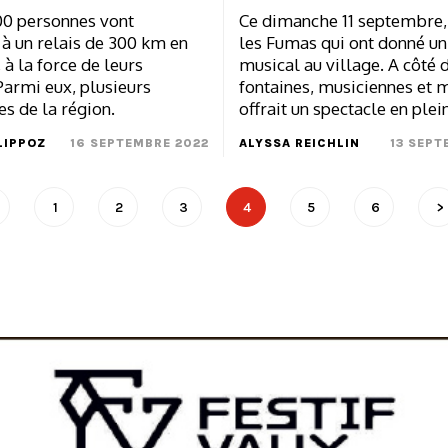
00 personnes vont
Ce dimanche 11 septembre,
 à un relais de 300 km en
les Fumas qui ont donné un
 à la force de leurs
musical au village. A côté 
Parmi eux, plusieurs
fontaines, musiciennes et 
s de la région.
offrait un spectacle en plein
LIPPOZ
16 SEPTEMBRE 2022
ALYSSA REICHLIN
13 SEPT
1
2
3
4
5
6
>