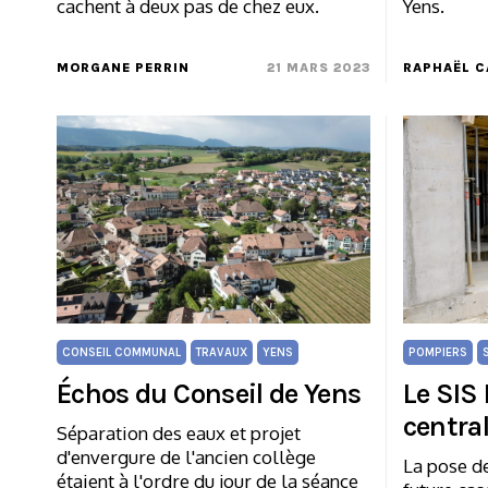
cachent à deux pas de chez eux.
Yens.
MORGANE PERRIN
21 MARS 2023
RAPHAËL 
CONSEIL COMMUNAL
TRAVAUX
YENS
POMPIERS
Échos du Conseil de Yens
Le SIS 
centra
Séparation des eaux et projet
d'envergure de l'ancien collège
La pose de
étaient à l'ordre du jour de la séance