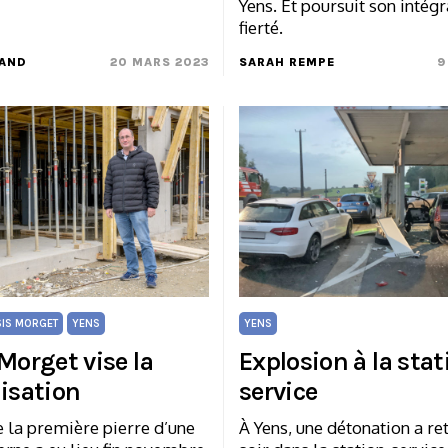
Yens. Et poursuit son intég
fierté.
CAND
20 MARS 2023
SARAH REMPE
9
SIS MORGET
YENS
YENS
Morget vise la
Explosion à la stat
lisation
service
 la première pierre d’une
À Yens, une détonation a ret