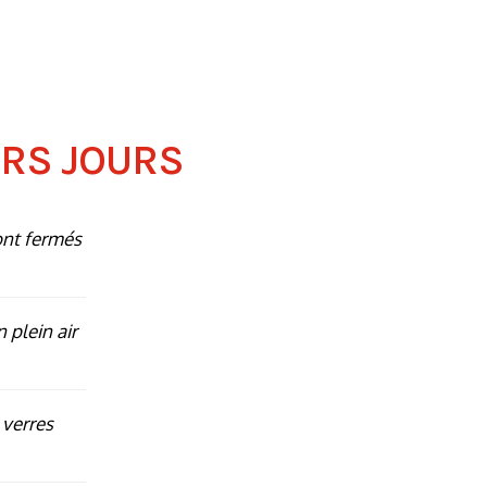
ERS JOURS
ont fermés
n plein air
 verres