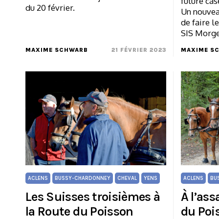
future cas
du 20 février.
Un nouveau
de faire l
SIS Morge
MAXIME SCHWARB
21 FÉVRIER 2023
MAXIME S
ACLENS
BUSSY-CHARDONNEY
CHEVAL
YENS
ACLENS
BU
Les Suisses troisièmes à
À l’ass
la Route du Poisson
du Poi