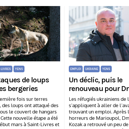
-LIVRES
YENS
EMPLOI
UKRAINE
YENS
taques de loups
Un déclic, puis le
es bergeries
renouveau pour D
emière fois sur terres
Les réfugiés ukrainiens de 
 des loups ont attaqué des
s’appliquent à aller de l’av
ous le couvert de hangars
trouvant un emploi. Après 
 Cette nouvelle étape a été
horreurs de Marioupol, D
ébut mars à Saint-Livres et
Kozak a retrouvé un peu de 