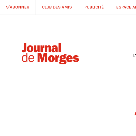
S'ABONNER
CLUB DES AMIS
PUBLICITÉ
ESPACE 
L
S
R
P
É
T
C
P