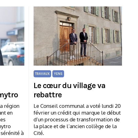
TRAVAUX
YENS
Le cœur du village va
mytro
rebattre
la région
Le Conseil communal a voté lundi 20
ant en
février un crédit qui marque le début
les
d’un processus de transformation de
mytro
la place et de l’ancien collège de la
sérénité à
Cité.