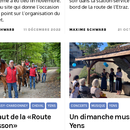
erne a eu lieu fin novembre.
soir dans la station-service
 site qui donne l’occasion
bord de la route de l'Etraz.
e point sur l’organisation du
t.
CHWARB
11 DÉCEMBRE 2022
MAXIME SCHWARB
21 OC
SSY-CHARDONNEY
CHEVAL
YENS
CONCERTS
MUSIQUE
YENS
aut de la «Route
Un dimanche musi
sson»
Yens