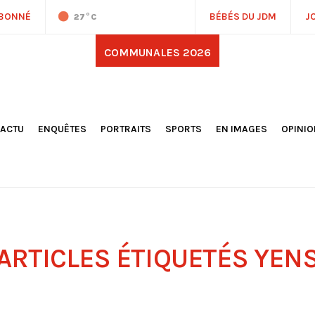
ABONNÉ
BÉBÉS DU JDM
J
27
°C
COMMUNALES 2026
'ACTU
ENQUÊTES
PORTRAITS
SPORTS
EN IMAGES
OPINI
OCIÉTÉ
FOOTBALL
DÉCOUVERTE DE NOS
DESSI
EPORTAGES
OMNISPORTS
VILLES ET VILLAGES
ÉDITOS
OLITIQUE
RÉSULTATS / CLASSEMENTS
GALERIES PHOTOS
LA CHR
LECTIONS 2026
PARIS 2024
VIDÉOS
DUBAT
ERROIR
POINTS
ULTURE
LANÈTE
ARTICLES ÉTIQUETÉS
YEN