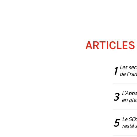
ARTICLES
1
Les sec
de Fra
3
L’Abba
en plei
5
Le SOS
resté 