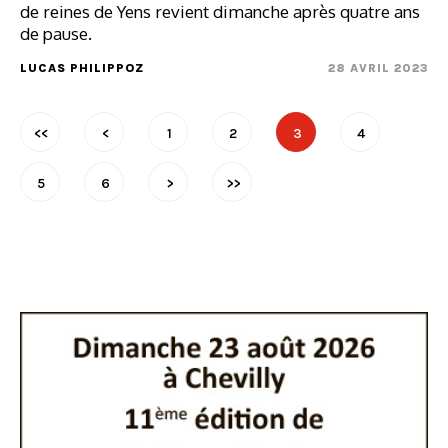
de reines de Yens revient dimanche après quatre ans
de pause.
LUCAS PHILIPPOZ
28 AVRIL 2023
<<
<
1
2
3
4
5
6
>
>>