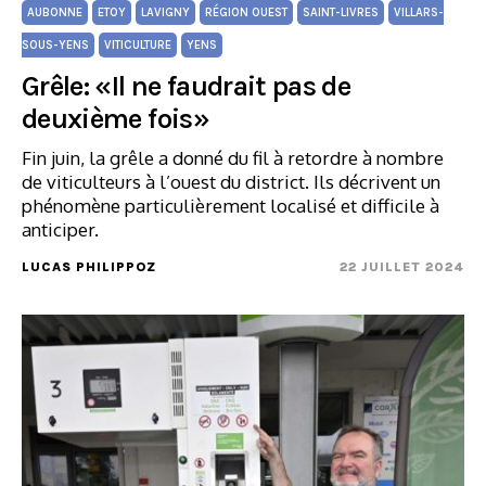
AUBONNE
ETOY
LAVIGNY
RÉGION OUEST
SAINT-LIVRES
VILLARS-
SOUS-YENS
VITICULTURE
YENS
Grêle: «Il ne faudrait pas de
deuxième fois»
Fin juin, la grêle a donné du fil à retordre à nombre
de viticulteurs à l’ouest du district. Ils décrivent un
phénomène particulièrement localisé et difficile à
anticiper.
LUCAS PHILIPPOZ
22 JUILLET 2024