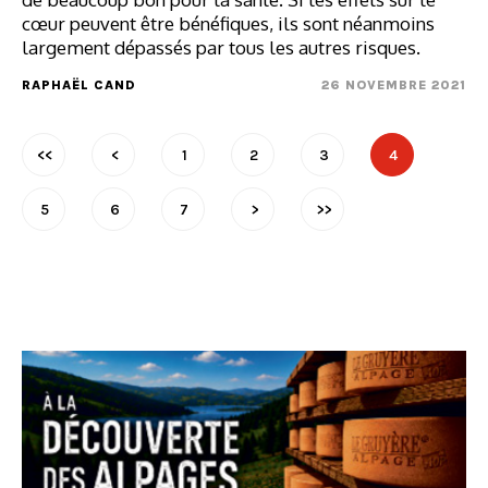
cœur peuvent être bénéfiques, ils sont néanmoins
largement dépassés par tous les autres risques.
RAPHAËL CAND
26 NOVEMBRE 2021
<<
<
1
2
3
4
5
6
7
>
>>