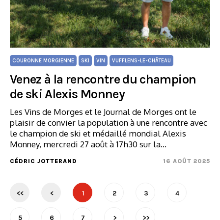
COURONNE MORGIENNE
SKI
VIN
VUFFLENS-LE-CHÂTEAU
Venez à la rencontre du champion
de ski Alexis Monney
Les Vins de Morges et le Journal de Morges ont le
plaisir de convier la population à une rencontre avec
le champion de ski et médaillé mondial Alexis
Monney, mercredi 27 août à 17h30 sur la…
CÉDRIC JOTTERAND
16 AOÛT 2025
<<
<
1
2
3
4
5
6
7
>
>>