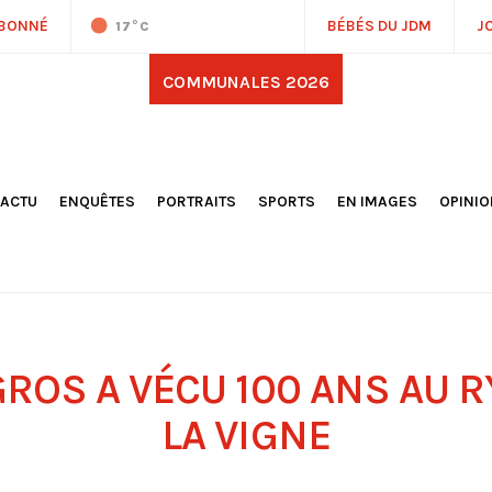
ABONNÉ
BÉBÉS DU JDM
J
17
°C
COMMUNALES 2026
'ACTU
ENQUÊTES
PORTRAITS
SPORTS
EN IMAGES
OPINI
OCIÉTÉ
FOOTBALL
DÉCOUVERTE DE NOS
DESSI
EPORTAGES
OMNISPORTS
VILLES ET VILLAGES
ÉDITOS
OLITIQUE
RÉSULTATS / CLASSEMENTS
GALERIES PHOTOS
LA CHR
LECTIONS 2026
PARIS 2024
VIDÉOS
DUBAT
ERROIR
POINTS
ULTURE
LANÈTE
ROS A VÉCU 100 ANS AU 
LA VIGNE