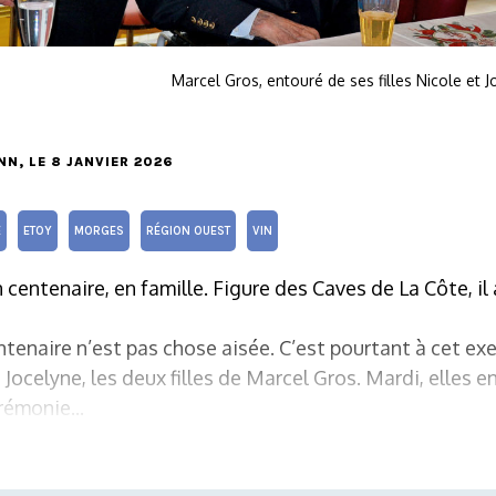
Marcel Gros, entouré de ses filles Nicole et
NN
, LE 8 JANVIER 2026
E
ETOY
MORGES
RÉGION OUEST
VIN
 centenaire, en famille. Figure des Caves de La Côte, i
ntenaire n’est pas chose aisée. C’est pourtant à cet exe
Jocelyne, les deux filles de Marcel Gros. Mardi, elles e
rémonie...