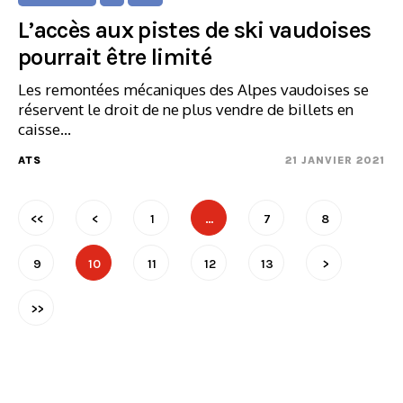
L’accès aux pistes de ski vaudoises
pourrait être limité
Les remontées mécaniques des Alpes vaudoises se
réservent le droit de ne plus vendre de billets en
caisse…
ATS
21 JANVIER 2021
<<
<
1
…
7
8
9
10
11
12
13
>
>>