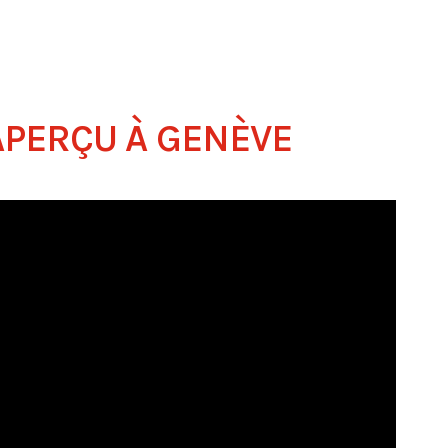
 APERÇU À GENÈVE