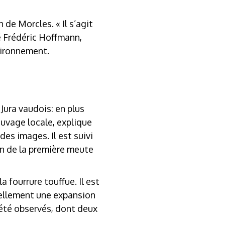
 de Morcles. « Il s’agit
sé Frédéric Hoffmann,
nvironnement.
 Jura vaudois: en plus
uvage locale, explique
des images. Il est suivi
on de la première meute
 fourrure touffue. Il est
tuellement une expansion
 été observés, dont deux