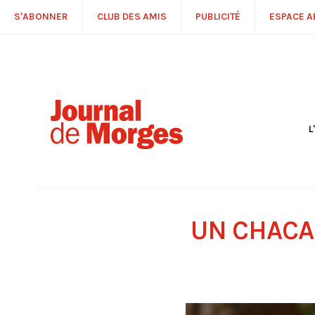
S'ABONNER
CLUB DES AMIS
PUBLICITÉ
ESPACE 
L
S
R
P
É
T
UN CHACA
C
P