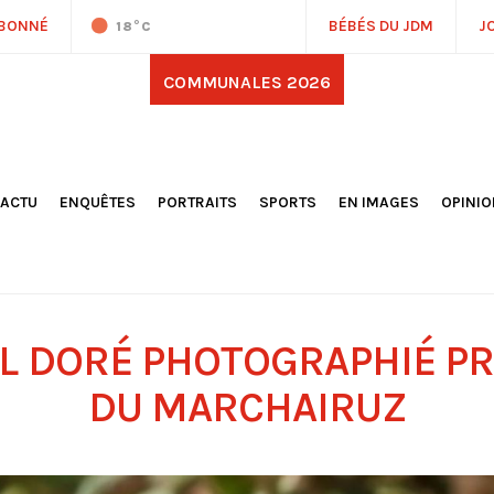
ABONNÉ
BÉBÉS DU JDM
J
18
°C
COMMUNALES 2026
'ACTU
ENQUÊTES
PORTRAITS
SPORTS
EN IMAGES
OPINI
OCIÉTÉ
FOOTBALL
DÉCOUVERTE DE NOS
DESSI
EPORTAGES
OMNISPORTS
VILLES ET VILLAGES
ÉDITOS
OLITIQUE
RÉSULTATS / CLASSEMENTS
GALERIES PHOTOS
LA CHR
LECTIONS 2026
PARIS 2024
VIDÉOS
DUBAT
ERROIR
POINTS
L DORÉ PHOTOGRAPHIÉ PR
ULTURE
LANÈTE
DU MARCHAIRUZ