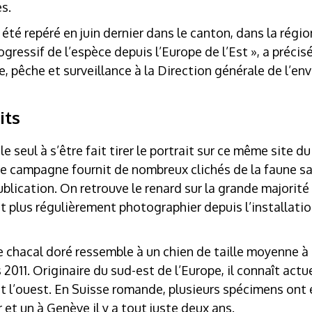
s.
té repéré en juin dernier dans le canton, dans la région
ogressif de l’espèce depuis l’Europe de l’Est », a préci
e, pêche et surveillance à la Direction générale de l’e
its
le seul à s’être fait tirer le portrait sur ce même site du
te campagne fournit de nombreux clichés de la faune sa
blication. On retrouve le renard sur la grande majorité 
ait plus régulièrement photographier depuis l’installati
e chacal doré ressemble à un chien de taille moyenne à la
 2011. Originaire du sud-est de l’Europe, il connaît ac
et l’ouest. En Suisse romande, plusieurs spécimens ont
r et un à Genève il y a tout juste deux ans.