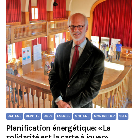
BALLENS
BEROLLE
BIÈRE
ÉNERGIE
MOLLENS
MONTRICHER
SEFA
Planification énergétique: «La
solidarité est la carte à jouer»