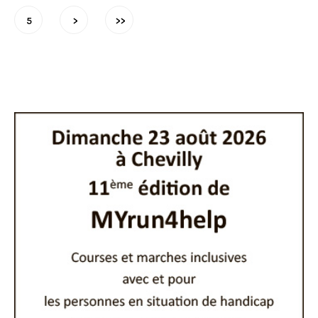
5
>
>>