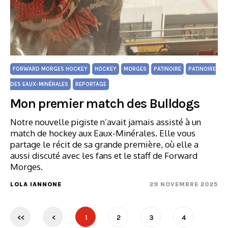
FORWARD MORGES HOCKEY
HOCKEY
MORGES
PATINOIRE
PATINOIRE
DES EAUX-MINÉRALES
REPORTAGE
Mon premier match des Bulldogs
Notre nouvelle pigiste n’avait jamais assisté à un
match de hockey aux Eaux-Minérales. Elle vous
partage le récit de sa grande première, où elle a
aussi discuté avec les fans et le staff de Forward
Morges.
LOLA IANNONE
29 NOVEMBRE 2025
<<
<
1
2
3
4