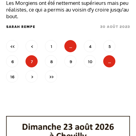
Les Morgiens ont été nettement supérieurs mais peu
réalistes, ce qui a permis au voisin d'y croire jusqu'au
bout.
SARAH REMPE
30 AOÛT 2023
<<
<
1
…
4
5
6
7
8
9
10
…
16
>
>>