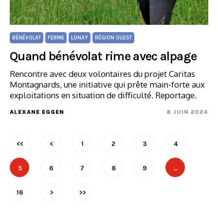
BÉNÉVOLAT
FERME
LONAY
RÉGION OUEST
Quand bénévolat rime avec alpage
Rencontre avec deux volontaires du projet Caritas
Montagnards, une initiative qui prête main-forte aux
exploitations en situation de difficulté. Reportage.
ALEXANE EGGEN
8 JUIN 2024
<<
<
1
2
3
4
5
6
7
8
9
…
16
>
>>