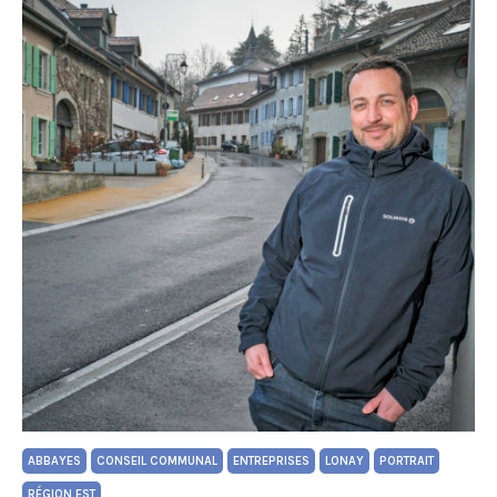
ABBAYES
CONSEIL COMMUNAL
ENTREPRISES
LONAY
PORTRAIT
RÉGION EST