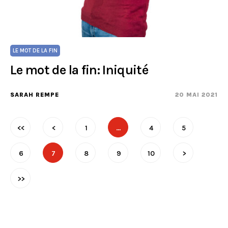
LE MOT DE LA FIN
Le mot de la fin: Iniquité
SARAH REMPE
20 MAI 2021
<<
<
1
…
4
5
6
7
8
9
10
>
>>