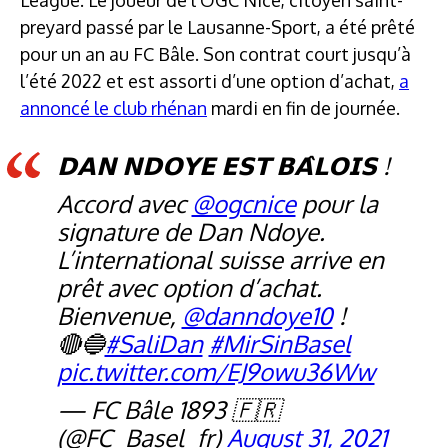
preyard passé par le Lausanne-Sport, a été prêté
pour un an au FC Bâle. Son contrat court jusqu’à
l’été 2022 et est assorti d’une option d’achat,
a
annoncé le club rhénan
mardi en fin de journée.
𝗗𝗔𝗡 𝗡𝗗𝗢𝗬𝗘 𝗘𝗦𝗧 𝗕𝗔̂𝗟𝗢𝗜𝗦 !
Accord avec
@ogcnice
pour la
signature de Dan Ndoye.
L’international suisse arrive en
prêt avec option d’achat.
Bienvenue,
@danndoye10
!
🔴🔵
#SaliDan
#MirSinBasel
pic.twitter.com/EJ9owu36Ww
— FC Bâle 1893 🇫🇷
(@FC_Basel_fr)
August 31, 2021