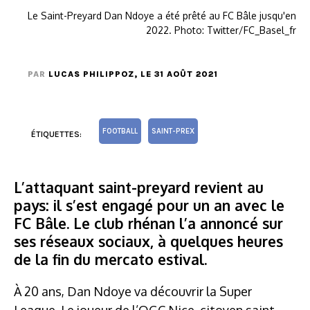
Le Saint-Preyard Dan Ndoye a été prêté au FC Bâle jusqu'en
2022. Photo: Twitter/FC_Basel_fr
PAR
LUCAS PHILIPPOZ
, LE 31 AOÛT 2021
FOOTBALL
SAINT-PREX
ÉTIQUETTES:
L’attaquant saint-preyard revient au
pays: il s’est engagé pour un an avec le
FC Bâle. Le club rhénan l’a annoncé sur
ses réseaux sociaux, à quelques heures
de la fin du mercato estival.
À 20 ans, Dan Ndoye va découvrir la Super
League. Le joueur de l’OGC Nice, citoyen saint-