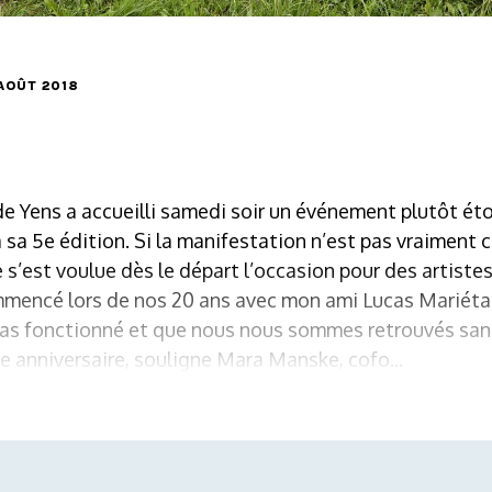
 AOÛT 2018
de Yens a accueilli samedi soir un événement plutôt ét
jà sa 5e édition. Si la manifestation n’est pas vraiment 
le s’est voulue dès le départ l’occasion pour des artist
mmencé lors de nos 20 ans avec mon ami Lucas Mariétan
pas fonctionné et que nous nous sommes retrouvés sans
e anniversaire, souligne Mara Manske, cofo...